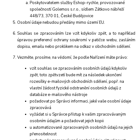
Poskytovatelem služby Eshop-rychle, provozované
společností Golemos s.r.o., sídlem Zátkovo nábřeží
448/73, 370 01, České Budějovice
Osobní údaje
nebudou
předány mimo území EU.
Souhlas se zpracováním lze vzít kdykoliv zpět, a to
například
úpravou preferencí ochrany soukromí v patičce webu, zasláním
dopisu, emailu nebo proklikem na odkaz v obchodním sdělení.
Vezměte, prosíme, na vědomí, že podle Nařízení máte právo:
vzít souhlas se zpracováním osobních údajů kdykoliv
zpět, toto zpětvzetí bude mít za následek
ukončení
rozesílky e-mailových obchodních sdělení, popř. na
vlastní žádost fyzické odstranění osobních údajů z
databáze e-mailového nástroje
požadovat po Správci informaci, jaké vaše osobní údaje
zpracovává
vyžádat si u Správce přístup k vašim zpracovávaným
osobním údajům a požadovat jejich kopii
u automatizovaně zpracovaných osobních údajů na jejich
přenositelnost