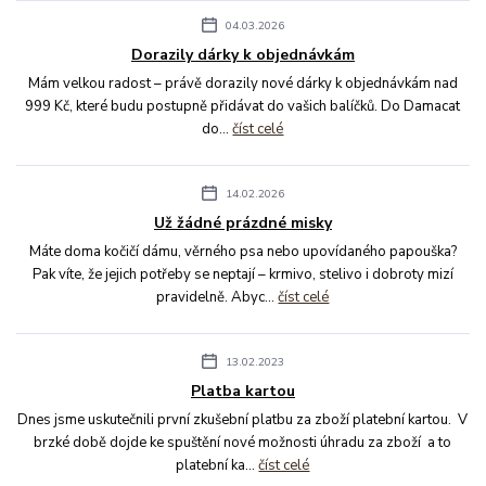
04.03.2026
Dorazily dárky k objednávkám
Mám velkou radost – právě dorazily nové dárky k objednávkám nad
999 Kč, které budu postupně přidávat do vašich balíčků. Do Damacat
do...
číst celé
14.02.2026
Už žádné prázdné misky
Máte doma kočičí dámu, věrného psa nebo upovídaného papouška?
Pak víte, že jejich potřeby se neptají – krmivo, stelivo i dobroty mizí
pravidelně. Abyc...
číst celé
13.02.2023
Platba kartou
Dnes jsme uskutečnili první zkušební platbu za zboží platební kartou. V
brzké době dojde ke spuštění nové možnosti úhradu za zboží a to
platební ka...
číst celé