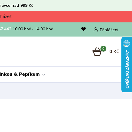
návce nad 999 Kč
cházet
67 442
10,00 hod.- 14,00 hod.
Přihlášení
0
0 Kč
linkou & Pepíkem