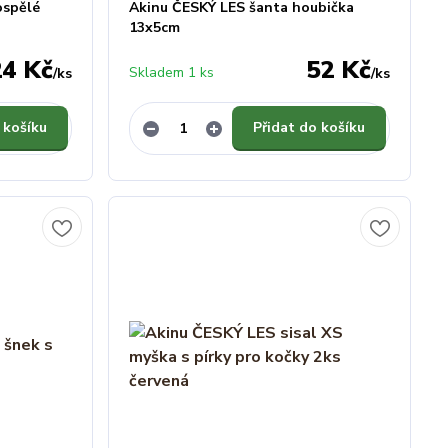
ospělé
Akinu ČESKÝ LES šanta houbička
13x5cm
24 Kč
52 Kč
Skladem 1 ks
/
ks
/
ks
 košíku
Přidat do košíku