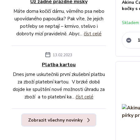
Už žádné prázdné misky
Akinu C
kočky s 
Máte doma kočičí dámu, věrného psa nebo
upovídaného papouška? Pak víte, že jejich
Skladem 
potřeby se neptají – krmivo, stelivo i
dobroty mizí pravidelně. Abyc...
číst celé
13.02.2023
Platba kartou
Dnes jsme uskutečnili první zkušební platbu
za zboží platební kartou. V brzké době
dojde ke spuštění nové možnosti úhradu za
zboží a to platební ka...
číst celé
Zobrazit všechny novinky