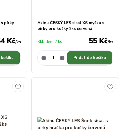
s pírky
Akinu ČESKÝ LES sisal XS myška s
pírky pro kočky 2ks červená
54 Kč
55 Kč
Skladem 2 ks
/
ks
/
ks
 košíku
Přidat do košíku