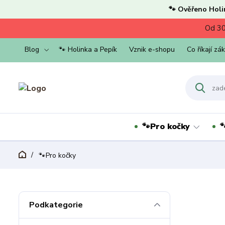
🐾 Ověřeno Holi
Od 30
Blog
🐾 Holinka a Pepík
Vznik e-shopu
Co říkají zá
🐾Pro kočky

🐾Pro kočky
Podkategorie