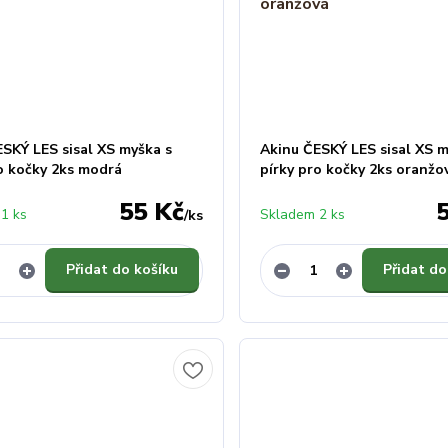
SKÝ LES sisal XS myška s
Akinu ČESKÝ LES sisal XS m
ro kočky 2ks modrá
pírky pro kočky 2ks oranžo
55 Kč
1 ks
Skladem 2 ks
/
ks
Přidat do košíku
Přidat do