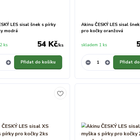
SKÝ LES sisal šnek s pírky
Akinu ČESKÝ LES sisal šnek 
ky modrá
pro kočky oranžová
54 Kč
2 ks
skladem 1 ks
/
ks
Přidat do košíku
Přidat do