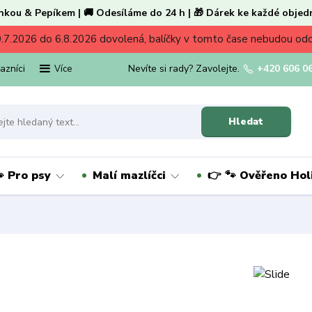
nkou & Pepíkem | 🚚 Odesíláme do 24 h | 🎁 Dárek ke každé objed
.7.2026 do 6.8.2026 dovolená, balíčky v tomto čase nebudou od
kazníci
Nevíte si rady? Zavolejte.
+420 606 0
Více
Hledat
 Pro psy
Malí mazlíčci
👉 🐾 Ověřeno Ho