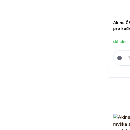
Akinu ČE
pro koč
skladem 