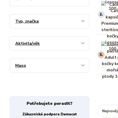
2.
Typ, značka
Aktivita/věk
3.
Maso
Potřebujete poradit?
Nejnověj
Zákaznická podpora Damacat