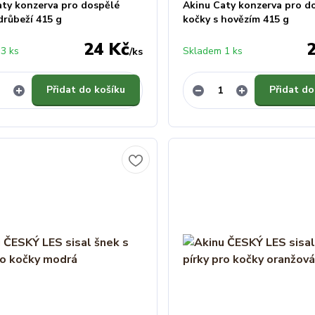
aty konzerva pro dospělé
Akinu Caty konzerva pro d
drůbeží 415 g
kočky s hovězím 415 g
24 Kč
3 ks
Skladem 1 ks
/
ks
Přidat do košíku
Přidat do