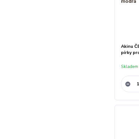
Akinu ČE
pírky p
Skladem 