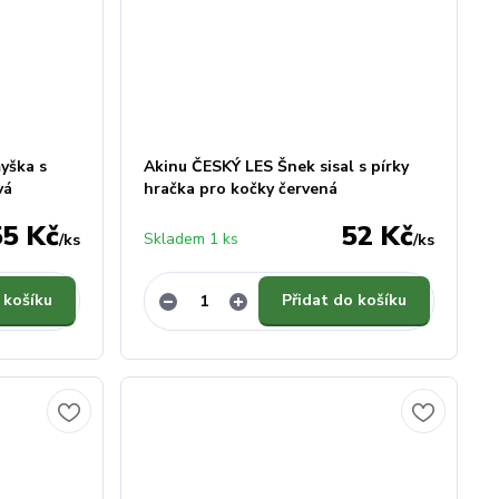
yška s
Akinu ČESKÝ LES Šnek sisal s pírky
vá
hračka pro kočky červená
55 Kč
52 Kč
Skladem 1 ks
/
ks
/
ks
 košíku
Přidat do košíku