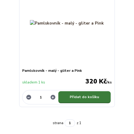
Pamlskovník - malý - gliter a Pink
320 Kč
skladem 1 ks
/
ks
Přidat do košíku
strana
z 1