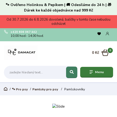
🐾 Ověřeno Holinkou & Pepíkem | 🚚 Odesíláme do 24 h | 🎁
Dárek ke každé objednávce nad 999 Kč
Od 30.7.2026 do 6.8.2026 dovolená, balíčky v tomto čase nebudou
odcházet
+420 606 067 442
10,00 hod.- 14,00 hod.
0
0 Kč
Menu
🐾 Pro psy
Pamlsky pro psy
Pamlskovníky