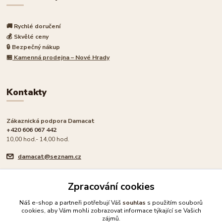
🚚 Rychlé doručení
💰 Skvělé ceny
🔒 Bezpečný nákup
🏪
Kamenná prodejna – Nové Hrady
Kontakty
Zákaznická podpora Damacat
+420 606 067 442
10,00 hod.- 14,00 hod.
damacat@seznam.cz
Zpracování cookies
Náš e-shop a partneři potřebují Váš
souhlas
s použitím souborů
cookies, aby Vám mohli zobrazovat informace týkající se Vašich
🐾 Rodinný e-shop pro milovníky koček
zájmů.