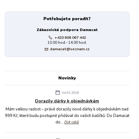
Potřebujete poradit?
Zákaznická podpora Damacat
+420 606 067 442
10,00 hod.- 14,00 hod.
damacat@seznam.cz
Novinky
04.03.2026
Dorazily dárky k objednávkám
Mám velkou radost – právě dorazily nové dárky k objednávkám nad
999 Kč, které budu postupně přidávat do vašich balíčků. Do Damacat
do...
číst celé