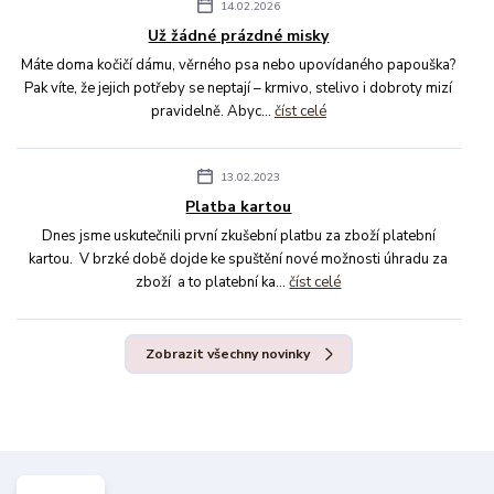
14.02.2026
Už žádné prázdné misky
Máte doma kočičí dámu, věrného psa nebo upovídaného papouška?
Pak víte, že jejich potřeby se neptají – krmivo, stelivo i dobroty mizí
pravidelně. Abyc...
číst celé
13.02.2023
Platba kartou
Dnes jsme uskutečnili první zkušební platbu za zboží platební
kartou. V brzké době dojde ke spuštění nové možnosti úhradu za
zboží a to platební ka...
číst celé
Zobrazit všechny novinky