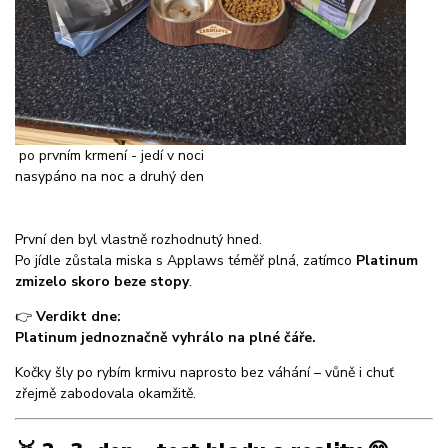
po prvním krmení - jedí v noci
nasypáno na noc a druhý den
První den byl vlastně rozhodnutý hned.
Po jídle zůstala miska s Applaws téměř plná, zatímco
Platinum
zmizelo skoro beze stopy
.
👉
Verdikt dne:
Platinum jednoznačně vyhrálo na plné čáře.
Kočky šly po rybím krmivu naprosto bez váhání – vůně i chuť
zřejmě zabodovala okamžitě.