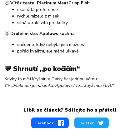
🥇
Vítěz testu: Platinum MeatCrisp Fish
okamžitá preference
rychle mizelo z misek
silná atraktivita pro kočky
🥈
Druhé místo: Applaws kachna
snědeno, když nebyla jiná možnost
pořád kvalitní, ale méně lákavé
💬 Shrnutí „po kočičím“
Kdyby to měli Kryšpín a Daisy říct jednou větou:
👉
„Platinum je mňamka. Applaws? Jo… když musí být.“
Líbil se článek? Sdílejte ho s přáteli
Facebook
Twitter