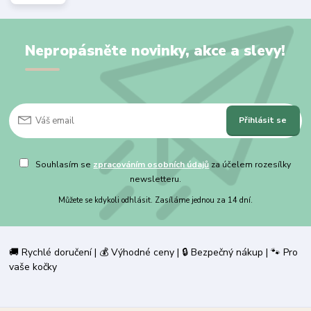
Nepropásněte novinky, akce a slevy!
Přihlásit se
Souhlasím se
zpracováním osobních údajů
za účelem rozesílky
newsletteru.
Můžete se kdykoli odhlásit. Zasíláme jednou za 14 dní.
🚚 Rychlé doručení | 💰 Výhodné ceny | 🔒 Bezpečný nákup | 🐾 Pro
vaše kočky