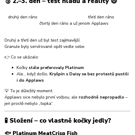
🥈 2.–3. den – test hladu a reality 😄
druhý den ráno třetí den ráno
čtvrtý den ráno a už jenom Applaws
Druhý a třetí den už byl test zajímavější.
Granule byly servírované opět vedle sebe.
👉 Co se ukázalo:
Kočky
stále preferovaly Platinum
Ale… když došlo,
Kryšpín s Daisy se bez protestů pustili
i do Applaws
💡 To je důležitý moment:
Applaws sice nebylo první volbou, ale
rozhodně nepropadlo
–
jen prostě nebylo „topka“.
🧪 Složení – co vlastně kočky jedly?
🐟 Platinum MeatCrisp Fish