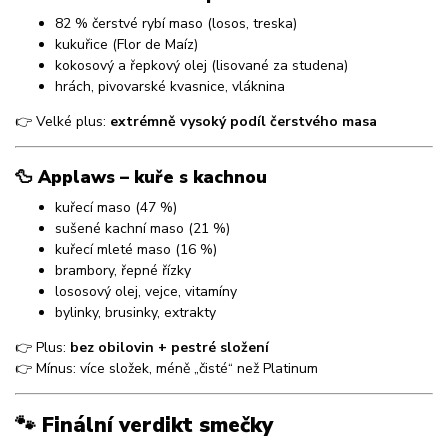
82 % čerstvé rybí maso (losos, treska)
kukuřice (Flor de Maíz)
kokosový a řepkový olej (lisované za studena)
hrách, pivovarské kvasnice, vláknina
👉 Velké plus:
extrémně vysoký podíl čerstvého masa
🦆 Applaws – kuře s kachnou
kuřecí maso (47 %)
sušené kachní maso (21 %)
kuřecí mleté maso (16 %)
brambory, řepné řízky
lososový olej, vejce, vitamíny
bylinky, brusinky, extrakty
👉 Plus:
bez obilovin + pestré složení
👉 Mínus: více složek, méně „čisté“ než Platinum
🐾 Finální verdikt smečky