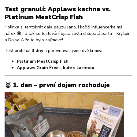
Test granulí: Applaws kachna vs.
Platinum MeatCrisp Fish
Holinka si tentokrát dala pauzu (ano, i kočičí influencerka má
nárok 😄), a tak se testování ujala zbylá chlupatá parta – Kryšpín
a Daisy. A že to bylo zajímavé!
Test probíhal
3 dny
a porovnávali jsme dvě krmiva:
Platinum MeatCrisp Fish
Applaws Grain Free – kuře s kachnou
🥇 1. den – první dojem rozhoduje