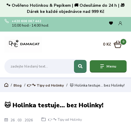
🐾 Ověřeno Holinkou & Pepíkem | 🚚 Odesíláme do 24 h | 🎁
Dárek ke každé objednávce nad 999 Kč
+420 606 067 442
10,00 hod.- 14,00 hod.
0
0 Kč
Menu
Blog
👉 🐾 Tipy od Holinky
🐱 Holinka testuje… bez Holinky!
🐱 Holinka testuje… bez Holinky!
👉 🐾 Tipy od Holinky
26
03
2026