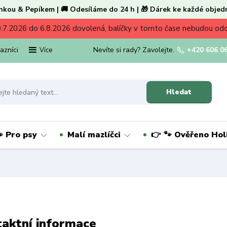
nkou & Pepíkem | 🚚 Odesíláme do 24 h | 🎁 Dárek ke každé objed
.7.2026 do 6.8.2026 dovolená, balíčky v tomto čase nebudou od
kazníci
Nevíte si rady? Zavolejte.
+420 606 0
Více
Hledat
 Pro psy
Malí mazlíčci
👉 🐾 Ověřeno Ho
aktní informace