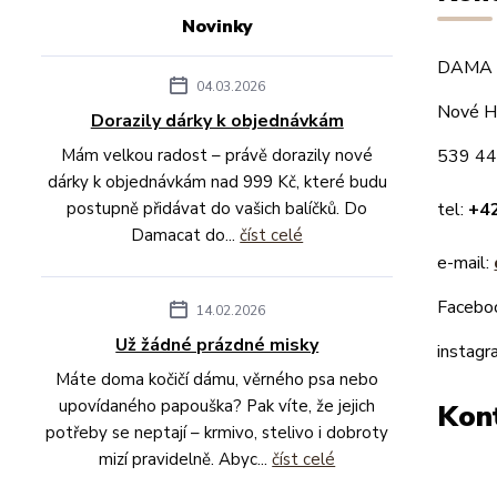
Novinky
DAMA C
04.03.2026
Nové H
Dorazily dárky k objednávkám
Mám velkou radost – právě dorazily nové
539 44
dárky k objednávkám nad 999 Kč, které budu
postupně přidávat do vašich balíčků. Do
tel:
+4
Damacat do...
číst celé
e-mail:
Facebo
14.02.2026
Už žádné prázdné misky
instagr
Máte doma kočičí dámu, věrného psa nebo
upovídaného papouška? Pak víte, že jejich
Kon
potřeby se neptají – krmivo, stelivo i dobroty
mizí pravidelně. Abyc...
číst celé