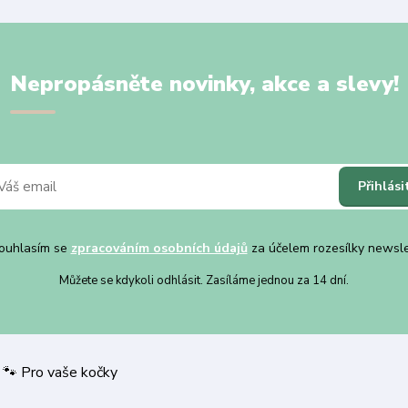
Nepropásněte novinky, akce a slevy!
Přihlási
uhlasím se
zpracováním osobních údajů
za účelem rozesílky newsle
Můžete se kdykoli odhlásit. Zasíláme jednou za 14 dní.
 nákup | 🐾 Pro vaše kočky