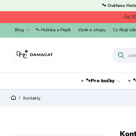
🐾 Ověřeno Holi
Od 30
Blog
🐾 Holinka a Pepík
Vznik e-shopu
Co říkají zá
🐾Pro kočky

Kontakty
Kont