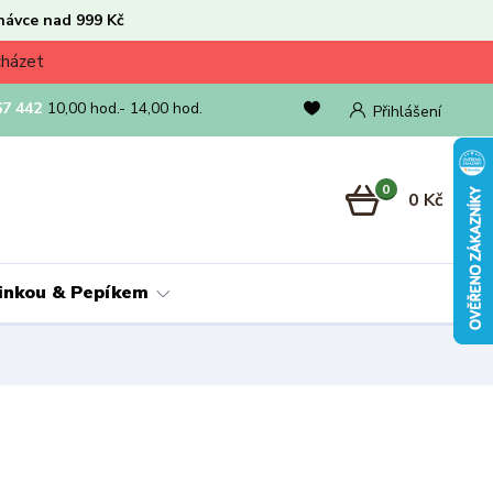
návce nad 999 Kč
cházet
67 442
10,00 hod.- 14,00 hod.
Přihlášení
0
0 Kč
linkou & Pepíkem