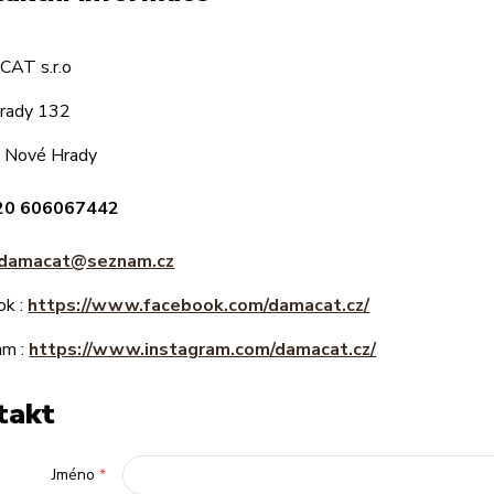
AT s.r.o
rady 132
 Nové Hrady
20 606067442
damacat@seznam.cz
ok :
https://www.facebook.com/damacat.cz/
am :
https://www.instagram.com/damacat.cz/
takt
Jméno
*