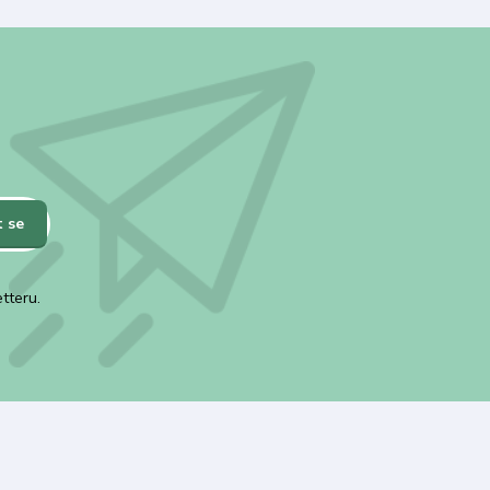
t se
tteru.