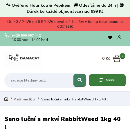
🐾 Ověřeno Holinkou & Pepíkem | 🚚 Odesíláme do 24 h | 🎁
Dárek ke každé objednávce nad 999 Kč
Od 30.7.2026 do 6.8.2026 dovolená, balíčky v tomto čase nebudou
odcházet
+420 606 067 442
10,00 hod.- 14,00 hod.
0
0 Kč
Menu
Malí mazlíčci
Seno luční s mrkví RabbitWeed 1kg 40 l
Seno luční s mrkví RabbitWeed 1kg 40
l