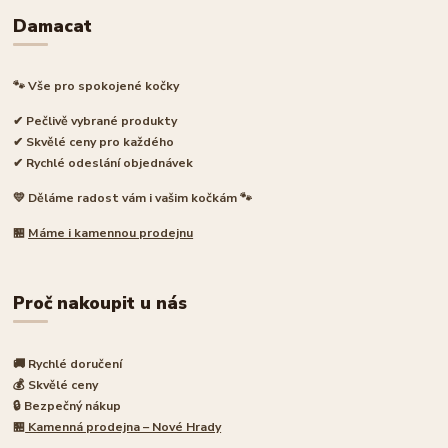
Damacat
🐾 Vše pro spokojené kočky
✔ Pečlivě vybrané produkty
✔ Skvělé ceny pro každého
✔ Rychlé odeslání objednávek
💛 Děláme radost vám i vašim kočkám 🐾
🏪
Máme i kamennou prodejnu
Proč nakoupit u nás
🚚 Rychlé doručení
💰 Skvělé ceny
🔒 Bezpečný nákup
🏪
Kamenná prodejna – Nové Hrady