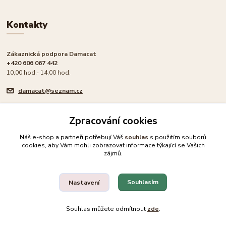
Kontakty
Zákaznická podpora Damacat
+420 606 067 442
10,00 hod.- 14,00 hod.
damacat@seznam.cz
Zpracování cookies
Náš e-shop a partneři potřebují Váš
souhlas
s použitím souborů
cookies, aby Vám mohli zobrazovat informace týkající se Vašich
🐾 Rodinný e-shop pro milovníky koček
zájmů.
Upravit sběr cookies.
Souhlasím
Nastavení
© 2026 Damacat.cz | Všechna práva vyhrazena | Pro milovníky koček 🐾
Souhlas můžete odmítnout
zde
.
Vytvořeno na
Eshop-rychle.cz