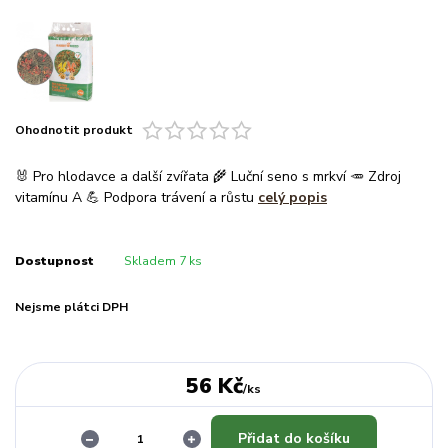
Ohodnotit produkt
🐰 Pro hlodavce a další zvířata 🌾 Luční seno s mrkví 🥕 Zdroj
vitamínu A 💪 Podpora trávení a růstu
celý popis
Dostupnost
Skladem 7 ks
Nejsme plátci DPH
56 Kč
/
ks
Přidat do košíku