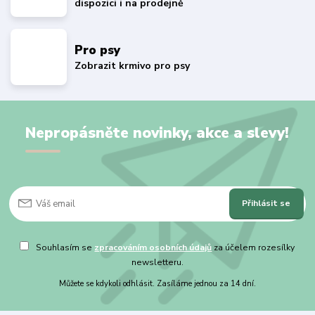
dispozici i na prodejně
Pro psy
Zobrazit krmivo pro psy
Nepropásněte novinky, akce a slevy!
Přihlásit se
Souhlasím se
zpracováním osobních údajů
za účelem rozesílky
newsletteru.
Můžete se kdykoli odhlásit. Zasíláme jednou za 14 dní.