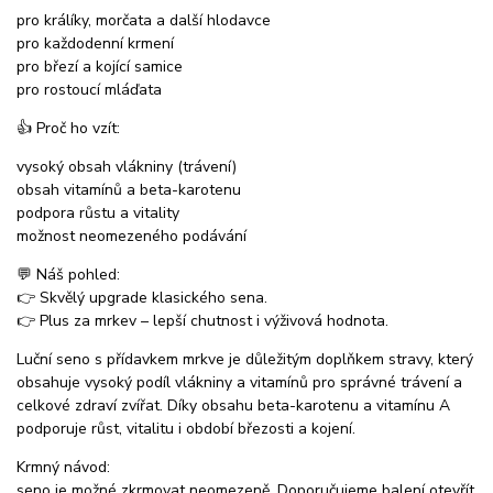
pro králíky, morčata a další hlodavce
pro každodenní krmení
pro březí a kojící samice
pro rostoucí mláďata
👍 Proč ho vzít:
vysoký obsah vlákniny (trávení)
obsah vitamínů a beta-karotenu
podpora růstu a vitality
možnost neomezeného podávání
💬 Náš pohled:
👉 Skvělý upgrade klasického sena.
👉 Plus za mrkev – lepší chutnost i výživová hodnota.
Luční seno s přídavkem mrkve je důležitým doplňkem stravy, který
obsahuje vysoký podíl vlákniny a vitamínů pro správné trávení a
celkové zdraví zvířat. Díky obsahu beta-karotenu a vitamínu A
podporuje růst, vitalitu i období březosti a kojení.
Krmný návod:
seno je možné zkrmovat neomezeně. Doporučujeme balení otevřít