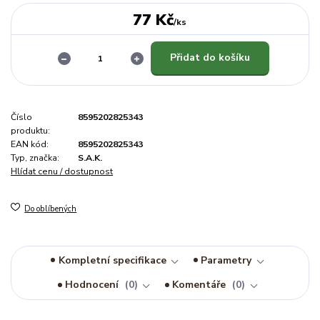
77 Kč
/
ks
Přidat do košíku
Číslo
8595202825343
produktu:
EAN kód:
8595202825343
Typ, značka:
S.A.K.
Hlídat cenu / dostupnost
Do oblíbených
Kompletní specifikace
Parametry
Hodnocení
0
Komentáře
0