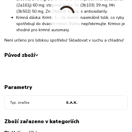
(2a161j) 60 mg; stopové prvky: Fe (3b103) 39 mg, Mn
(3b502) 50 mg, Zn (3b603) 49 mg; s antioxidanty.
Krmná dávka: Krmte 1 – 2x denně maximálně tolik, co ryby
spotřebují do dvaceti minut. Rybky nepřekrmujte. Krmivo je
vhodné pro krmné automaty.
Není určeno pro lidskou spotřebu! Skladovat v suchu a chladnu!
Původ zboží
Parametry
Typ, značka
S.A.K.
Zboží zařazeno v kategoriích