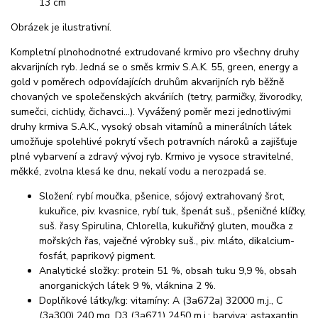
13 cm
Obrázek je ilustrativní.
Kompletní plnohodnotné extrudované krmivo pro všechny druhy
akvarijních ryb. Jedná se o směs krmiv S.A.K. 55, green, energy a
gold v poměrech odpovídajících druhům akvarijních ryb běžně
chovaných ve společenských akváriích (tetry, parmičky, živorodky,
sumečci, cichlidy, čichavci…). Vyvážený poměr mezi jednotlivými
druhy krmiva S.A.K., vysoký obsah vitamínů a minerálních látek
umožňuje spolehlivé pokrytí všech potravních nároků a zajišťuje
plné vybarvení a zdravý vývoj ryb. Krmivo je vysoce stravitelné,
měkké, zvolna klesá ke dnu, nekalí vodu a nerozpadá se.
Složení: rybí moučka, pšenice, sójový extrahovaný šrot,
kukuřice, piv. kvasnice, rybí tuk, špenát suš., pšeničné klíčky,
suš. řasy Spirulina, Chlorella, kukuřičný gluten, moučka z
mořských řas, vaječné výrobky suš., piv. mláto, dikalcium-
fosfát, paprikový pigment.
Analytické složky: protein 51 %, obsah tuku 9,9 %, obsah
anorganických látek 9 %, vláknina 2 %.
Doplňkové látky/kg: vitamíny: A (3a672a) 32000 m.j., C
(3a300) 240 mg, D3 (3a671) 2450 m.j.; barviva: astaxantin