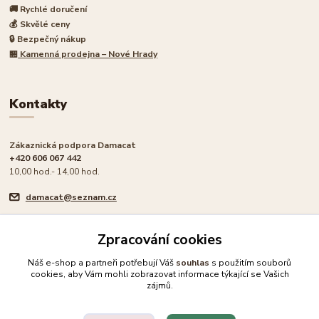
🚚 Rychlé doručení
💰 Skvělé ceny
🔒 Bezpečný nákup
🏪
Kamenná prodejna – Nové Hrady
Kontakty
Zákaznická podpora Damacat
+420 606 067 442
10,00 hod.- 14,00 hod.
damacat@seznam.cz
Zpracování cookies
Náš e-shop a partneři potřebují Váš
souhlas
s použitím souborů
cookies, aby Vám mohli zobrazovat informace týkající se Vašich
🐾 Rodinný e-shop pro milovníky koček
zájmů.
Upravit sběr cookies.