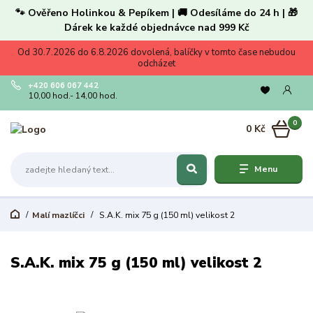
🐾 Ověřeno Holinkou & Pepíkem | 🚚 Odesíláme do 24 h | 🎁
Dárek ke každé objednávce nad 999 Kč
Od 30.7.2026 do 6.8.2026 dovolená, balíčky v tomto čase nebudou
odcházet
+420 606 067 442
10,00 hod.- 14,00 hod.
0
0 Kč
Menu
Malí mazlíčci
S.A.K. mix 75 g (150 ml) velikost 2
S.A.K. mix 75 g (150 ml) velikost 2