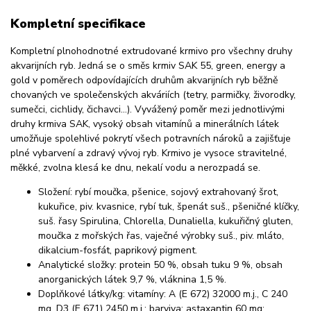
Kompletní specifikace
Kompletní plnohodnotné extrudované krmivo pro všechny druhy
akvarijních ryb. Jedná se o směs krmiv SAK 55, green, energy a
gold v poměrech odpovídajících druhům akvarijních ryb běžně
chovaných ve společenských akváriích (tetry, parmičky, živorodky,
sumečci, cichlidy, čichavci…). Vyvážený poměr mezi jednotlivými
druhy krmiva SAK, vysoký obsah vitamínů a minerálních látek
umožňuje spolehlivé pokrytí všech potravních nároků a zajišťuje
plné vybarvení a zdravý vývoj ryb. Krmivo je vysoce stravitelné,
měkké, zvolna klesá ke dnu, nekalí vodu a nerozpadá se.
Složení: rybí moučka, pšenice, sojový extrahovaný šrot,
kukuřice, piv. kvasnice, rybí tuk, špenát suš., pšeničné klíčky,
suš. řasy Spirulina, Chlorella, Dunaliella, kukuřičný gluten,
moučka z mořských řas, vaječné výrobky suš., piv. mláto,
dikalcium-fosfát, paprikový pigment.
Analytické složky: protein 50 %, obsah tuku 9 %, obsah
anorganických látek 9,7 %, vláknina 1,5 %.
Doplňkové látky/kg: vitamíny: A (E 672) 32000 m.j., C 240
mg, D3 (E 671) 2450 m.j.; barviva: astaxantin 60 mg;