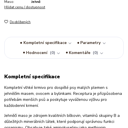
Maso:
Jehně
Hlídat cenu / dostupnost
Do oblíbených
Kompletní specifikace
Parametry
Hodnocení
0
Komentáře
0
Kompletní specifikace
Kompletní vlhké krmivo pro dospělé psy malých plemen s
jehněčím masem, ovocem a bylinkami. Receptura je přizpůsobena
potřebám menších psů a poskytuje vyváženou výživu pro
každodenní krmení.
Jehněčí maso je zdrojem kvalitních bílkovin, vitamínů skupiny B a
důležitých minerálních látek, které podporují správnou funkci
organismu. Obsahuje také aminokyseliny jako methionin,