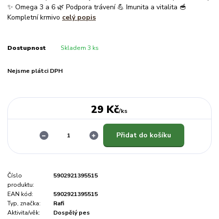
✨ Omega 3 a 6 🌿 Podpora trávení 💪 Imunita a vitalita 🥣
Kompletní krmivo
celý popis
Dostupnost
Skladem 3 ks
Nejsme plátci DPH
29 Kč
/
ks
Přidat do košíku
Číslo
5902921395515
produktu:
EAN kód:
5902921395515
Typ, značka:
Rafi
Aktivita/věk:
Dospělý pes