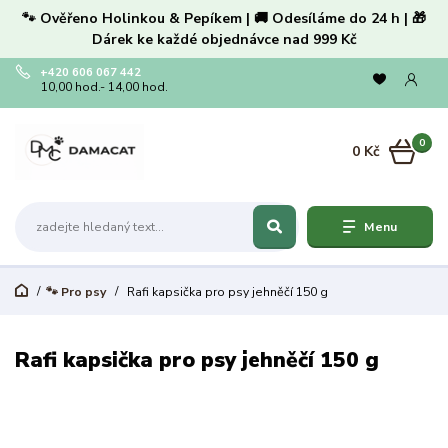
🐾 Ověřeno Holinkou & Pepíkem | 🚚 Odesíláme do 24 h | 🎁
Dárek ke každé objednávce nad 999 Kč
+420 606 067 442
10,00 hod.- 14,00 hod.
0
0 Kč
Menu
🐾 Pro psy
Rafi kapsička pro psy jehněčí 150 g
Rafi kapsička pro psy jehněčí 150 g