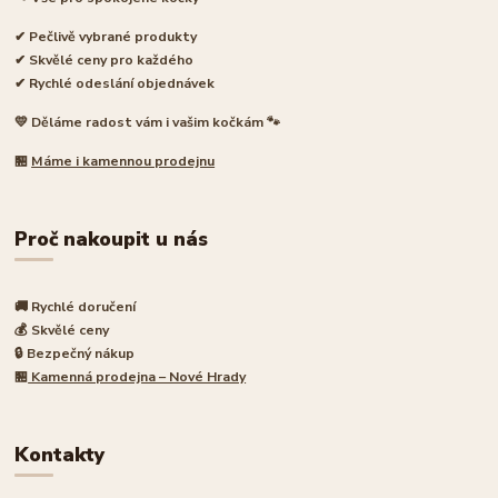
✔ Pečlivě vybrané produkty
✔ Skvělé ceny pro každého
✔ Rychlé odeslání objednávek
💛 Děláme radost vám i vašim kočkám 🐾
🏪
Máme i kamennou prodejnu
Proč nakoupit u nás
🚚 Rychlé doručení
💰 Skvělé ceny
🔒 Bezpečný nákup
🏪
Kamenná prodejna – Nové Hrady
Kontakty