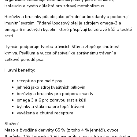
isoleucin a cystin důležité pro zdravý metabolismus.
Borůvky a brusinky působí jako přírodní antioxidanty a podporují
imunitní systém. Přidaný lososový olej je zdrojem omega-3 a
omega-6 mastných kyselin, které přispívají ke zdravé kůži a lesklé
srsti.
Tymián podporuje tvorbu trávicích šťáv a zlepšuje chutnost
krmiva. Psyllium a yucca přispívají ke správnému trávení a
celkové pohodě psa.
Hlavní benefity:
receptura pro malé psy
jehněčí jako zdroj kvalitních bílkovin
borůvky a brusinky pro podporu imunity
omega 3 a 6 pro zdravou srst a kůži
bylinky a vláknina pro lepší trávení
vyvážená a chutná receptura
Složení:
Maso a živočišné deriváty 65 % (z toho 4 % jehněčí), ovoce
(borůvky 2 %, brusinky 2 %), minerály, oleje a tuky (lososový olej