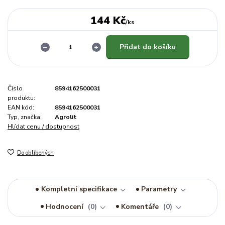
144 Kč
/
ks
Přidat do košíku
Číslo
8594162500031
produktu:
EAN kód:
8594162500031
Typ, značka:
Agrolit
Hlídat cenu / dostupnost
Do oblíbených
Kompletní specifikace
Parametry
Hodnocení
0
Komentáře
0