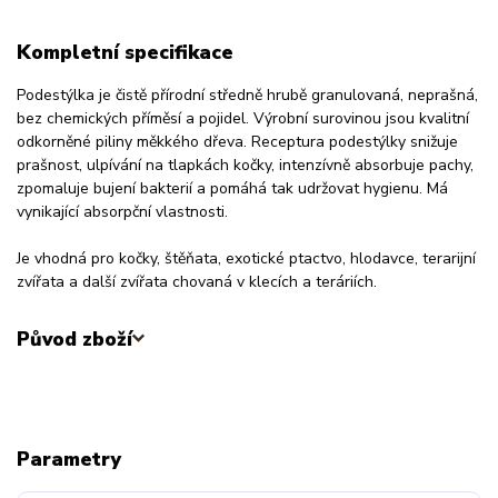
Kompletní specifikace
Podestýlka je čistě přírodní středně hrubě granulovaná, neprašná,
bez chemických příměsí a pojidel. Výrobní surovinou jsou kvalitní
odkorněné piliny měkkého dřeva. Receptura podestýlky snižuje
prašnost, ulpívání na tlapkách kočky, intenzívně absorbuje pachy,
zpomaluje bujení bakterií a pomáhá tak udržovat hygienu. Má
vynikající absorpční vlastnosti.
Je vhodná pro kočky, štěňata, exotické ptactvo, hlodavce, terarijní
zvířata a další zvířata chovaná v klecích a teráriích.
Původ zboží
Parametry