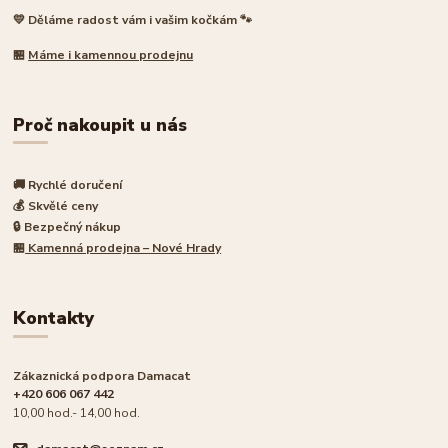
💛 Děláme radost vám i vašim kočkám 🐾
🏪
Máme i kamennou prodejnu
Proč nakoupit u nás
🚚 Rychlé doručení
💰 Skvělé ceny
🔒 Bezpečný nákup
🏪
Kamenná prodejna – Nové Hrady
Kontakty
Zákaznická podpora Damacat
+420 606 067 442
10,00 hod.- 14,00 hod.