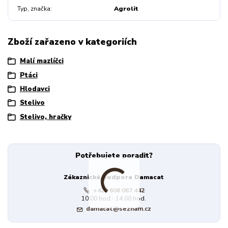
Typ, značka
Agrolit
Zboží zařazeno v kategoriích
Malí mazlíčci
Ptáci
Hlodavci
Stelivo
Stelivo, hračky
Potřebujete poradit?
Zákaznická podpora Damacat
+420 606 067 442
10,00 hod.- 14,00 hod.
damacat@seznam.cz