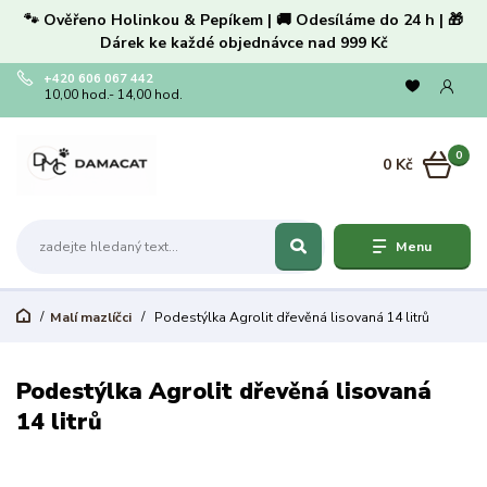
🐾 Ověřeno Holinkou & Pepíkem | 🚚 Odesíláme do 24 h | 🎁
Dárek ke každé objednávce nad 999 Kč
+420 606 067 442
10,00 hod.- 14,00 hod.
0
0 Kč
Menu
Malí mazlíčci
Podestýlka Agrolit dřevěná lisovaná 14 litrů
Podestýlka Agrolit dřevěná lisovaná
14 litrů