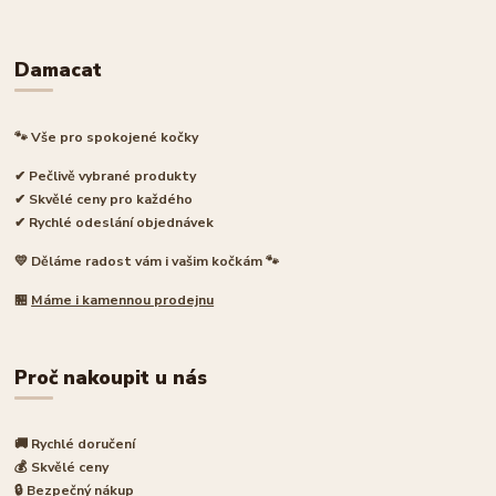
Damacat
🐾 Vše pro spokojené kočky
✔ Pečlivě vybrané produkty
✔ Skvělé ceny pro každého
✔ Rychlé odeslání objednávek
💛 Děláme radost vám i vašim kočkám 🐾
🏪
Máme i kamennou prodejnu
Proč nakoupit u nás
🚚 Rychlé doručení
💰 Skvělé ceny
🔒 Bezpečný nákup