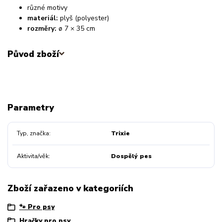
různé motivy
materiál:
plyš (polyester)
rozměry:
ø 7 × 35 cm
Původ zboží
Parametry
Typ, značka
Trixie
Aktivita/věk
Dospělý pes
Zboží zařazeno v kategoriích
🐾 Pro psy
Hračky pro psy