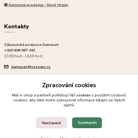
🏪
Kamenná prodejna – Nové Hrady
Kontakty
Zákaznická podpora Damacat
+420 606 067 442
10,00 hod.- 14,00 hod.
damacat@seznam.cz
Zpracování cookies
Náš e-shop a partneři potřebují Váš
souhlas
s použitím souborů
cookies, aby Vám mohli zobrazovat informace týkající se Vašich
🐾 Rodinný e-shop pro milovníky koček
zájmů.
Upravit sběr cookies.
Souhlasím
Nastavení
© 2026 Damacat.cz | Všechna práva vyhrazena | Pro milovníky koček 🐾