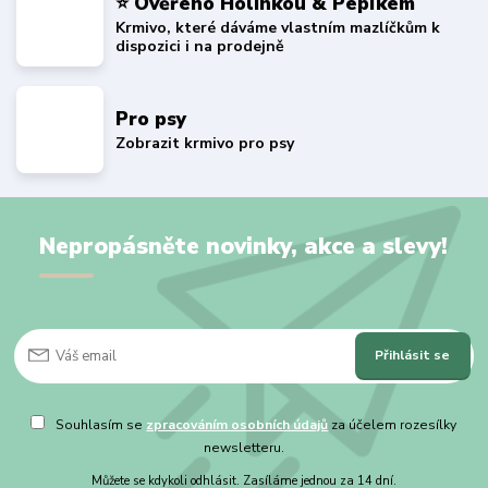
⭐ Ověřeno Holinkou & Pepíkem
Krmivo, které dáváme vlastním mazlíčkům k
dispozici i na prodejně
Pro psy
Zobrazit krmivo pro psy
Nepropásněte novinky, akce a slevy!
Přihlásit se
Souhlasím se
zpracováním osobních údajů
za účelem rozesílky
newsletteru.
Můžete se kdykoli odhlásit. Zasíláme jednou za 14 dní.