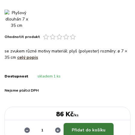
Ohodnotit produkt
se zvukem různé motivy materiál: plyš (polyester) rozměry: ø 7 ×
35 cm
celý popis
Dostupnost
skladem 1 ks
Nejsme plátci DPH
86 Kč
/
ks
Přidat do košíku