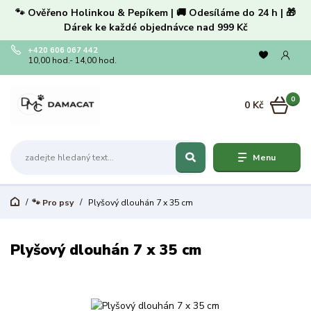
🐾 Ověřeno Holinkou & Pepíkem | 🚚 Odesíláme do 24 h | 🎁
Dárek ke každé objednávce nad 999 Kč
+420 606 067 442
10,00 hod.- 14,00 hod.
0
0 Kč
Menu
🐾 Pro psy
Plyšový dlouhán 7 x 35 cm
Plyšový dlouhán 7 x 35 cm