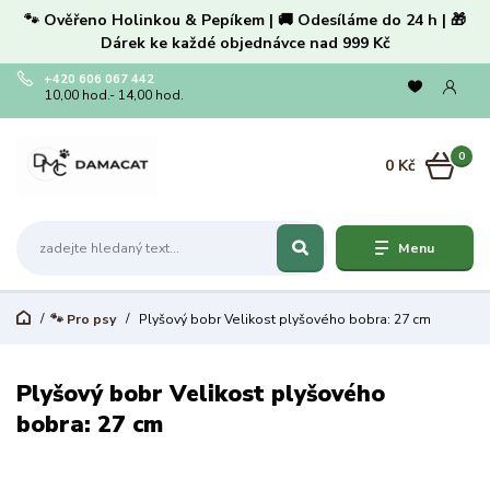
🐾 Ověřeno Holinkou & Pepíkem | 🚚 Odesíláme do 24 h | 🎁
Dárek ke každé objednávce nad 999 Kč
+420 606 067 442
10,00 hod.- 14,00 hod.
0
0 Kč
Menu
🐾 Pro psy
Plyšový bobr Velikost plyšového bobra: 27 cm
Plyšový bobr Velikost plyšového
bobra: 27 cm