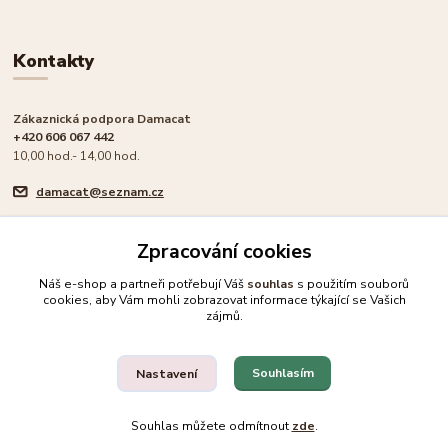
Kontakty
Zákaznická podpora Damacat
+420 606 067 442
10,00 hod.- 14,00 hod.
damacat@seznam.cz
Zpracování cookies
Náš e-shop a partneři potřebují Váš
souhlas
s použitím souborů
cookies, aby Vám mohli zobrazovat informace týkající se Vašich
🐾 Rodinný e-shop pro milovníky koček
zájmů.
Upravit sběr cookies.
Souhlasím
Nastavení
© 2026 Damacat.cz | Všechna práva vyhrazena | Pro milovníky koček 🐾
Souhlas můžete odmítnout
zde
.
Vytvořeno na
Eshop-rychle.cz