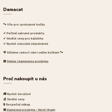
Damacat
🐾 Vše pro spokojené kočky
✔ Pečlivě vybrané produkty
✔ Skvělé ceny pro každého
✔ Rychlé odeslání objednávek
💛 Děláme radost vám i vašim kočkám 🐾
🏪
Máme i kamennou prodejnu
Proč nakoupit u nás
🚚 Rychlé doručení
💰 Skvělé ceny
🔒 Bezpečný nákup
🏪
Kamenná prodejna – Nové Hrady