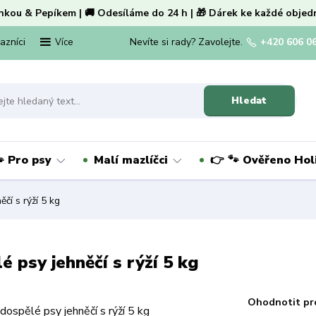
nkou & Pepíkem | 🚚 Odesíláme do 24 h | 🎁 Dárek ke každé objed
kazníci
Nevíte si rady? Zavolejte.
+420 606 0
Více
Hledat
 Pro psy
Malí mazlíčci
👉 🐾 Ověřeno Ho
čí s rýží 5 kg
 psy jehněčí s rýží 5 kg
Ohodnotit pr