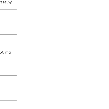
raselný.
150 mg,