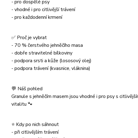
- pro dospělé psy
- vhodné i pro citlivější trávení
- pro každodenní krmení
✅ Proč je vybrat
- 70 % čerstvého jehněčího masa
- dobře stravitelné bílkoviny
- podpora srsti a kůže (lososový olej)
- podpora trávení (kvasnice, vláknina)
💬 Náš pohled
Granule s jehněčím masem jsou vhodné i pro psy s citlivější
vitalitu 🐾
⭐ Kdy po nich sáhnout
- při citlivějším trávení