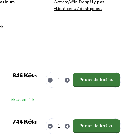
latinum
Aktivita/věk:
Dospělý pes
Hlídat cenu / dostupnost
ch
846 Kč
/
ks
Přidat do košíku
Skladem 1 ks
744 Kč
/
ks
Přidat do košíku