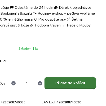
učuje 🚚 Odesíláme do 24 hodin 🎁 Dárek k objednávce
Spokojení zákazníci 🐾 Rodinný e-shop – pečlivě vybíráme
0 % jehněčího masa 🐶 Pro dospělé psy 🌾 Šetrná
dravá srst & kůže 🌿 Podpora trávení 🦴 Péče o klouby
Skladem 1 ks
i DPH
č
Přidat do košíku
/
ks
4260208740030
EAN kód:
4260208740030