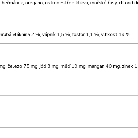
j, heřmánek, oregano, ostropestřec, klikva, mořské řasy, chlorid d
hrubá vláknina 2 %, vápník 1,5 %, fosfor 1,1 %, vlhkost 19 %.
 mg, železo 75 mg, jód 3 mg, měď 19 mg, mangan 40 mg, zinek 