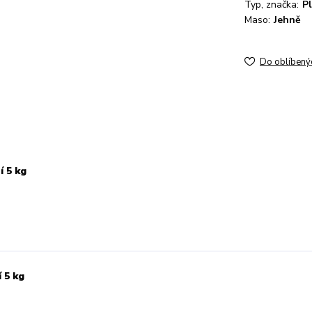
Typ, značka:
P
Maso:
Jehně
Do oblíbený
í 5 kg
 5 kg