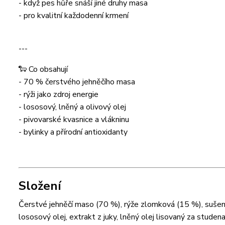
- když pes hůře snáší jiné druhy masa
- pro kvalitní každodenní krmení
---
🐑 Co obsahují
- 70 % čerstvého jehněčího masa
- rýži jako zdroj energie
- lososový, lněný a olivový olej
- pivovarské kvasnice a vlákninu
- bylinky a přírodní antioxidanty
Složení
Čerstvé jehněčí maso (70 %), rýže zlomková (15 %), sušené 
lososový olej, extrakt z juky, lněný olej lisovaný za studen