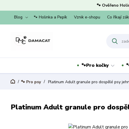
🐾 Ověřeno Holi
Blog
🐾 Holinka a Pepík
Vznik e-shopu
Co říkají zá
🐾Pro kočky

🐾 Pro psy
Platinum Adult granule pro dospělé psy jehně
Platinum Adult granule pro dospělé