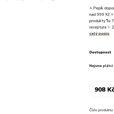
⭐ Pepík dopor
nad 999 Kč ⭐ 
produkty 🐑 7
receptura ✨ Z
celý popis
Dostupnost
Nejsme plátc
908 K
Číslo produktu: