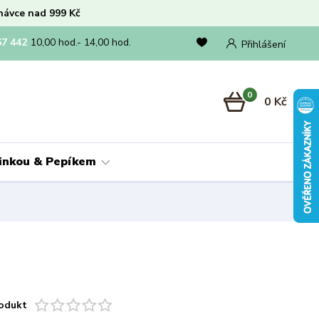
návce nad 999 Kč
67 442
10,00 hod.- 14,00 hod.
Přihlášení
0
0 Kč
linkou & Pepíkem
odukt