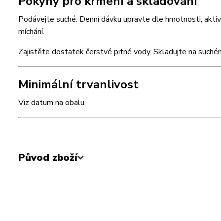
Pokyny pro krmení a skladování
Podávejte suché. Denní dávku upravte dle hmotnosti, akti
míchání.
Zajistěte dostatek čerstvé pitné vody. Skladujte na suchém
Minimální trvanlivost
Viz datum na obalu.
Původ zboží