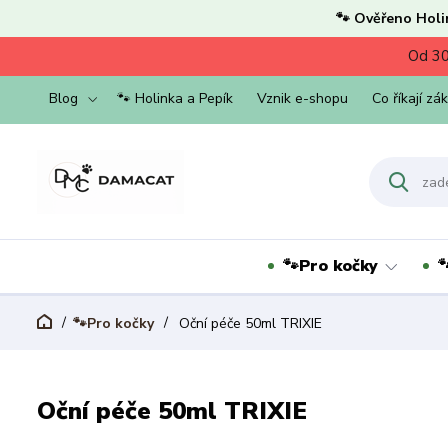
🐾 Ověřeno Holi
Od 30
Blog
🐾 Holinka a Pepík
Vznik e-shopu
Co říkají zá
🐾Pro kočky

🐾Pro kočky
Oční péče 50ml TRIXIE
Oční péče 50ml TRIXIE