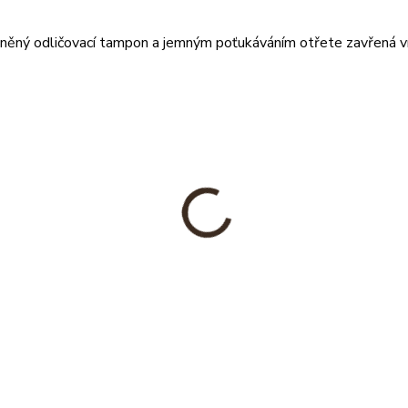
ěný odličovací tampon a jemným poťukáváním otřete zavřená víč