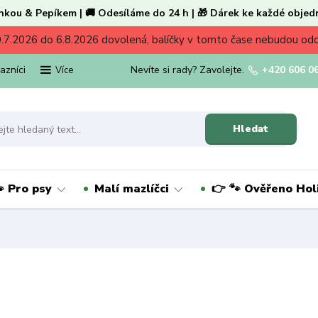
nkou & Pepíkem | 🚚 Odesíláme do 24 h | 🎁 Dárek ke každé objed
.7.2026 do 6.8.2026 dovolená, balíčky v tomto čase nebudou od
kazníci
Nevíte si rady? Zavolejte.
+420 606 0
Více
Hledat
 Pro psy
Malí mazlíčci
👉 🐾 Ověřeno Ho