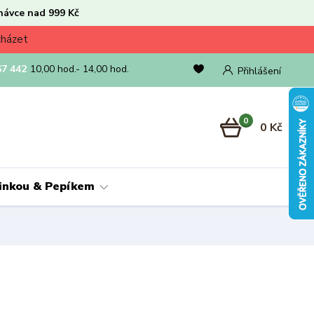
návce nad 999 Kč
cházet
67 442
10,00 hod.- 14,00 hod.
Přihlášení
0
0 Kč
linkou & Pepíkem