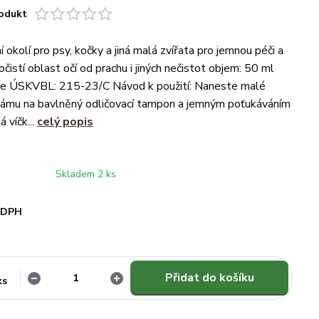
odukt
 okolí pro psy, kočky a jiná malá zvířata pro jemnou péči a
očistí oblast očí od prachu i jiných nečistot objem: 50 ml
ace ÚSKVBL: 215-23/C Návod k použití: Naneste malé
zámu na bavlněný odličovací tampon a jemným poťukáváním
 víčk...
celý popis
Skladem 2 ks
i DPH
Přidat do košíku
ks