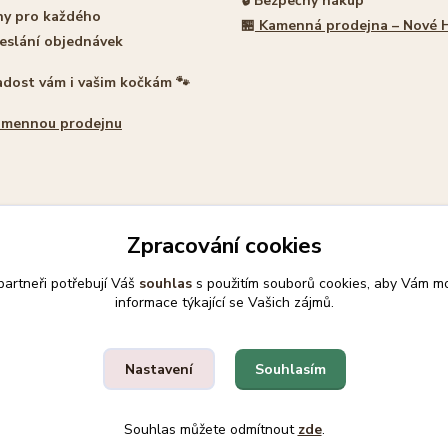
🔒 Bezpečný nákup
ny pro každého
🏪
Kamenná prodejna – Nové 
eslání objednávek
adost vám i vašim kočkám 🐾
amennou prodejnu
Zpracování cookies
artneři potřebují Váš
souhlas
s použitím souborů cookies, aby Vám mo
Upravit sběr cookies.
informace týkající se Vašich zájmů.
Souhlasím
Nastavení
ek 🐾
Souhlas můžete odmítnout
zde
.