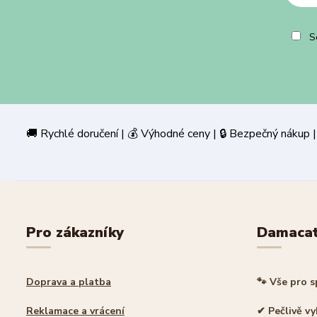
So
🚚 Rychlé doručení | 💰 Výhodné ceny | 🔒 Bezpečný
Pro zákazníky
Damaca
Doprava a platba
🐾 Vše pro 
Reklamace a vrácení
✔ Pečlivě v