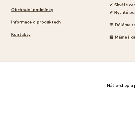
✔ Skvělé ce
Obchodní podmínky
✔ Rychlé od
Informace o produktech
💛 Děláme r
Kontakty
🏪
Máme i k
🐾 Rodinný e-shop pro milovníky koček
Náš e-shop a p
© 2026 Damacat.cz | Všechna práva vyhrazena | Pro milovníky koč