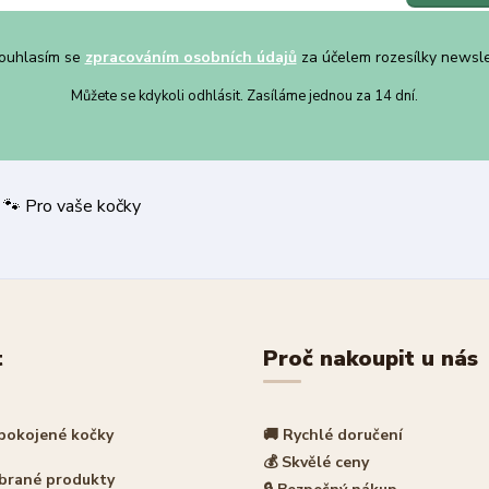
uhlasím se
zpracováním osobních údajů
za účelem rozesílky newsle
Můžete se kdykoli odhlásit. Zasíláme jednou za 14 dní.
 nákup | 🐾 Pro vaše kočky
t
Proč nakoupit u nás
spokojené kočky
🚚 Rychlé doručení
💰 Skvělé ceny
ybrané produkty