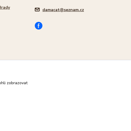
Hrady
damacat@seznam.cz
hli zobrazovat
Vytvořeno na
Eshop-rychle.cz