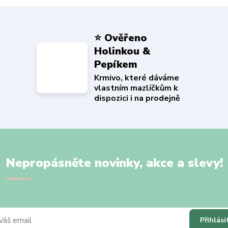
⭐ Ověřeno
Holinkou &
Pepíkem
Krmivo, které dáváme
vlastním mazlíčkům k
dispozici i na prodejně
Nepropásněte novinky, akce a slevy!
Přihlási