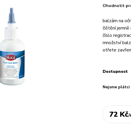
Ohodnotit pr
balzám na oční
čištění jemně 
číslo registr
množství bal
otřete zavřená
Dostupnost
Nejsme plátc
72 Kč
/