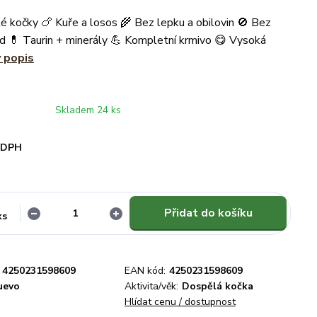
é kočky 🍗 Kuře a losos 🌾 Bez lepku a obilovin 🚫 Bez
d 💊 Taurin + minerály 💪 Kompletní krmivo 😋 Vysoká
ý popis
Skladem 24 ks
i DPH
Přidat do košíku
ks
4250231598609
EAN kód:
4250231598609
uevo
Aktivita/věk:
Dospělá kočka
Hlídat cenu / dostupnost