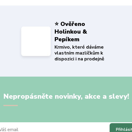
⭐ Ověřeno
Holinkou &
Pepíkem
Krmivo, které dáváme
vlastním mazlíčkům k
dispozici i na prodejně
Nepropásněte novinky, akce a slevy!
Přihlási