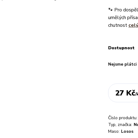
🐾 Pro dospěl
umělých přísa
chutnost
cel
Dostupnost
Nejsme plátc
27 Kč
/
Číslo produktu:
Typ, značka:
N
Maso:
Losos