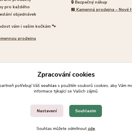
🔒 Bezpečný nákup
ny pro každého
🏪
Kamenná prodejna – Nové 
eslání objednávek
adost vám i vašim kočkám 🐾
amennou prodejnu
Zpracování cookies
artneři potřebují Váš
souhlas
s použitím souborů cookies, aby Vám mo
Upravit sběr cookies.
informace týkající se Vašich zájmů.
Souhlasím
Nastavení
ek 🐾
Souhlas můžete odmítnout
zde
.