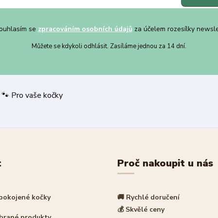
uhlasím se
zpracováním osobních údajů
za účelem rozesílky newsle
Můžete se kdykoli odhlásit. Zasíláme jednou za 14 dní.
 nákup | 🐾 Pro vaše kočky
t
Proč nakoupit u nás
spokojené kočky
🚚 Rychlé doručení
💰 Skvělé ceny
ybrané produkty