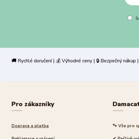
So
🚚 Rychlé doručení | 💰 Výhodné ceny | 🔒 Bezpečný
Pro zákazníky
Damaca
Doprava a platba
🐾 Vše pro 
Reklamace a vrácení
✔ Pečlivě v