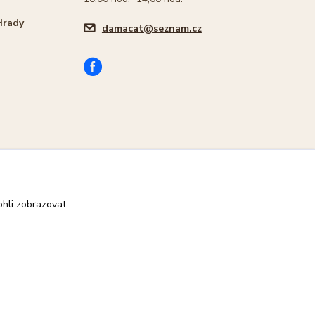
Hrady
damacat@seznam.cz
hli zobrazovat
Vytvořeno na
Eshop-rychle.cz