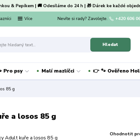
nkou & Pepíkem | 🚚 Odesíláme do 24 h | 🎁 Dárek ke každé objed
kazníci
Nevíte si rady? Zavolejte.
+420 606 0
Více
Hledat
 Pro psy
Malí mazlíčci
👉 🐾 Ověřeno Ho
sos 85 g
ře a losos 85 g
Ohodnotit pr