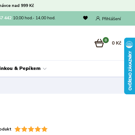
návce nad 999 Kč
67 442
10,00 hod.- 14,00 hod.
Přihlášení
0
0 Kč
linkou & Pepíkem
odukt