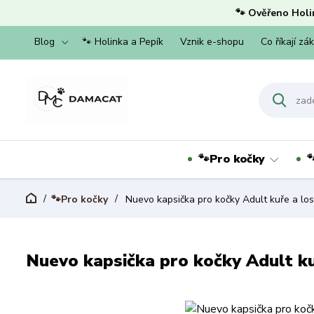
🐾 Ověřeno Holi
Blog
🐾 Holinka a Pepík
Vznik e-shopu
Co říkají zá
🐾Pro kočky

🐾Pro kočky
Nuevo kapsička pro kočky Adult kuře a lo
Nuevo kapsička pro kočky Adult ku