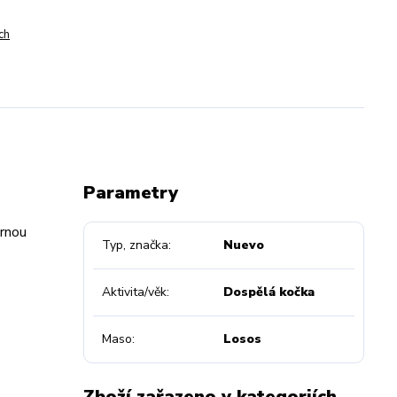
ch
Parametry
ornou
Typ, značka
Nuevo
Aktivita/věk
Dospělá kočka
Maso
Losos
Zboží zařazeno v kategoriích