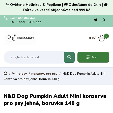
🐾 Ověřeno Holinkou & Pepíkem | 🚚 Odesíláme do 24 h | 🎁
Dárek ke každé objednávce nad 999 Kč
+420 606 067 442
10,00 hod.- 14,00 hod.
0
0 Kč
Menu
🐾 Pro psy
Konzervy pro psy
N&D Dog Pumpkin Adult Mini
konzerva pro psy jehně, borůvka 140 g
N&D Dog Pumpkin Adult Mini konzerva
pro psy jehně, borůvka 140 g