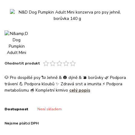
Ohodnotit produkt
🐶 Pro dospělé psy 🐑 Jehně & 🎃 dýně & 🫐 borůvky 🌿 Podpora
trávení 💪 Podpora kloubů ✨ Zdravá srst a imunita ⚡ Podpora
metabolismu 🥣 Kompletní krmivo
celý popis
Dostupnost
Není skladem
Nejsme plátci DPH