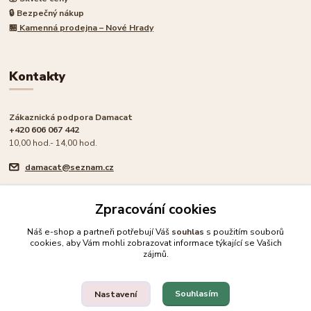
🔒 Bezpečný nákup
🏪
Kamenná prodejna – Nové Hrady
Kontakty
Zákaznická podpora Damacat
+420 606 067 442
10,00 hod.- 14,00 hod.
damacat@seznam.cz
Zpracování cookies
Náš e-shop a partneři potřebují Váš
souhlas
s použitím souborů
cookies, aby Vám mohli zobrazovat informace týkající se Vašich
🐾 Rodinný e-shop pro milovníky koček
zájmů.
Upravit sběr cookies.
Souhlasím
Nastavení