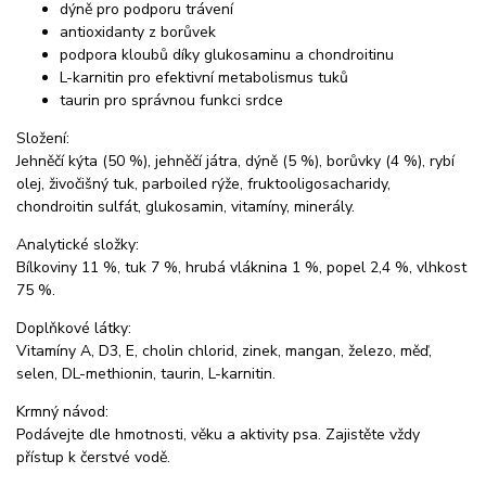
dýně pro podporu trávení
antioxidanty z borůvek
podpora kloubů díky glukosaminu a chondroitinu
L-karnitin pro efektivní metabolismus tuků
taurin pro správnou funkci srdce
Složení:
Jehněčí kýta (50 %), jehněčí játra, dýně (5 %), borůvky (4 %), rybí
olej, živočišný tuk, parboiled rýže, fruktooligosacharidy,
chondroitin sulfát, glukosamin, vitamíny, minerály.
Analytické složky:
Bílkoviny 11 %, tuk 7 %, hrubá vláknina 1 %, popel 2,4 %, vlhkost
75 %.
Doplňkové látky:
Vitamíny A, D3, E, cholin chlorid, zinek, mangan, železo, měď,
selen, DL-methionin, taurin, L-karnitin.
Krmný návod:
Podávejte dle hmotnosti, věku a aktivity psa. Zajistěte vždy
přístup k čerstvé vodě.