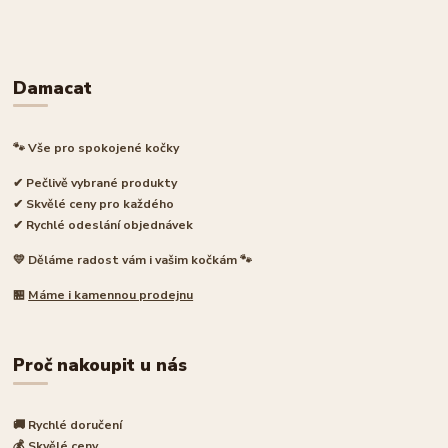
Damacat
🐾 Vše pro spokojené kočky
✔ Pečlivě vybrané produkty
✔ Skvělé ceny pro každého
✔ Rychlé odeslání objednávek
💛 Děláme radost vám i vašim kočkám 🐾
🏪
Máme i kamennou prodejnu
Proč nakoupit u nás
🚚 Rychlé doručení
💰 Skvělé ceny