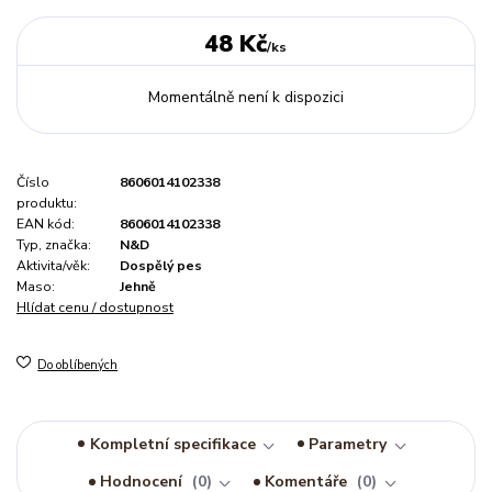
48 Kč
/
ks
Momentálně není k dispozici
Číslo
8606014102338
produktu:
EAN kód:
8606014102338
Typ, značka:
N&D
Aktivita/věk:
Dospělý pes
Maso:
Jehně
Hlídat cenu / dostupnost
Do oblíbených
Kompletní specifikace
Parametry
Hodnocení
0
Komentáře
0