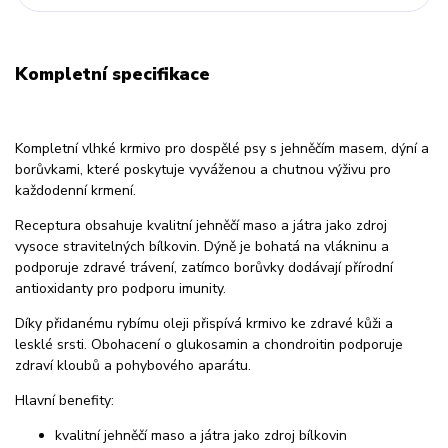
Kompletní specifikace
Kompletní vlhké krmivo pro dospělé psy s jehněčím masem, dýní a
borůvkami, které poskytuje vyváženou a chutnou výživu pro
každodenní krmení.
Receptura obsahuje kvalitní jehněčí maso a játra jako zdroj
vysoce stravitelných bílkovin. Dýně je bohatá na vlákninu a
podporuje zdravé trávení, zatímco borůvky dodávají přírodní
antioxidanty pro podporu imunity.
Díky přidanému rybímu oleji přispívá krmivo ke zdravé kůži a
lesklé srsti. Obohacení o glukosamin a chondroitin podporuje
zdraví kloubů a pohybového aparátu.
Hlavní benefity:
kvalitní jehněčí maso a játra jako zdroj bílkovin