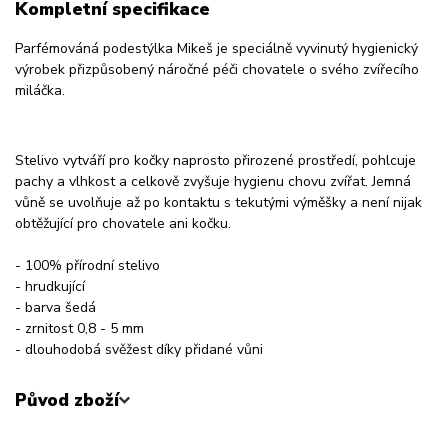
Kompletní specifikace
Parfémováná podestýlka Mikeš je speciálně vyvinutý hygienický
výrobek přizpůsobený náročné péči chovatele o svého zvířecího
miláčka.
Stelivo vytváří pro kočky naprosto přirozené prostředí, pohlcuje
pachy a vlhkost a celkově zvyšuje hygienu chovu zvířat. Jemná
vůně se uvolňuje až po kontaktu s tekutými výměšky a není nijak
obtěžující pro chovatele ani kočku.
- 100% přírodní stelivo
- hrudkující
- barva šedá
- zrnitost 0,8 - 5 mm
- dlouhodobá svěžest díky přidané vůni
Původ zboží