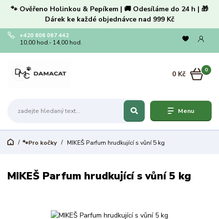
🐾 Ověřeno Holinkou & Pepíkem | 🚚 Odesíláme do 24 h | 🎁
Dárek ke každé objednávce nad 999 Kč
+420 606 067 442
10,00 hod.- 14,00 hod.
0
0 Kč
Menu
🐾Pro kočky
MIKEŠ Parfum hrudkující s vůní 5 kg
MIKEŠ Parfum hrudkující s vůní 5 kg