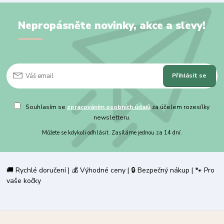
Nepropásněte novinky, akce a slevy!
Přihlásit se
Souhlasím se
zpracováním osobních údajů
za účelem rozesílky
newsletteru.
Můžete se kdykoli odhlásit. Zasíláme jednou za 14 dní.
🚚 Rychlé doručení | 💰 Výhodné ceny | 🔒 Bezpečný nákup | 🐾 Pro
vaše kočky