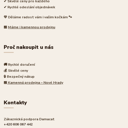
✔ Skvělé ceny pro každého
✔ Rychlé odeslání objednávek
💛 Děláme radost vám i vašim kočkám 🐾
🏪
Máme i kamennou prodejnu
Proč nakoupit u nás
🚚 Rychlé doručení
💰 Skvělé ceny
🔒 Bezpečný nákup
🏪
Kamenná prodejna – Nové Hrady
Kontakty
Zákaznická podpora Damacat
+420 606 067 442