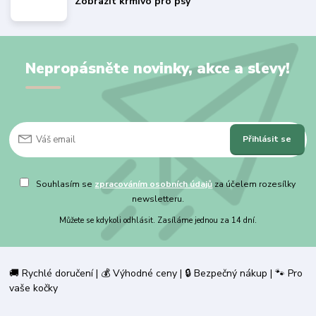
Zobrazit krmivo pro psy
Nepropásněte novinky, akce a slevy!
Přihlásit se
Souhlasím se
zpracováním osobních údajů
za účelem rozesílky
newsletteru.
Můžete se kdykoli odhlásit. Zasíláme jednou za 14 dní.
🚚 Rychlé doručení | 💰 Výhodné ceny | 🔒 Bezpečný nákup | 🐾 Pro
vaše kočky