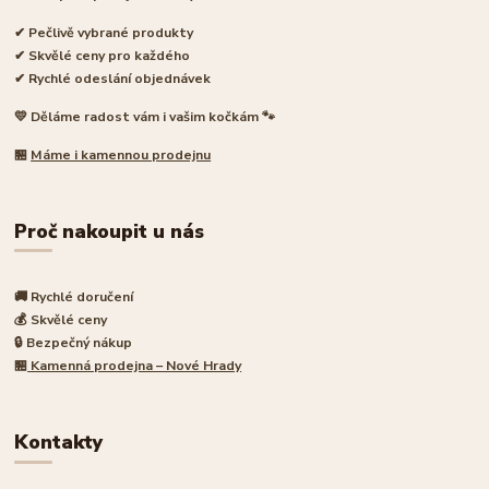
✔ Pečlivě vybrané produkty
✔ Skvělé ceny pro každého
✔ Rychlé odeslání objednávek
💛 Děláme radost vám i vašim kočkám 🐾
🏪
Máme i kamennou prodejnu
Proč nakoupit u nás
🚚 Rychlé doručení
💰 Skvělé ceny
🔒 Bezpečný nákup
🏪
Kamenná prodejna – Nové Hrady
Kontakty