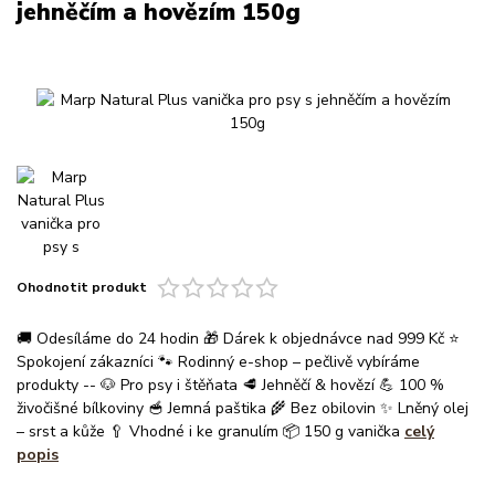
jehněčím a hovězím 150g
Ohodnotit produkt
🚚 Odesíláme do 24 hodin 🎁 Dárek k objednávce nad 999 Kč ⭐
Spokojení zákazníci 🐾 Rodinný e-shop – pečlivě vybíráme
produkty -- 🐶 Pro psy i štěňata 🥩 Jehněčí & hovězí 💪 100 %
živočišné bílkoviny 🥣 Jemná paštika 🌾 Bez obilovin ✨ Lněný olej
– srst a kůže 🥄 Vhodné i ke granulím 📦 150 g vanička
celý
popis