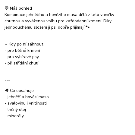
💬 Náš pohled
Kombinace jehněčího a hovězího masa dělá z této vaničky
chutnou a vyváženou volbu pro každodenní krmení. Díky
jednoduchému složení ji psi dobře přijímají 🐾
⭐ Kdy po ní sáhnout
- pro běžné krmení
- pro vybíravé psy
- při střídání chutí
---
🥩 Co obsahuje
- jehněčí a hovězí maso
- svalovinu i vnitřnosti
- lněný olej
- minerály