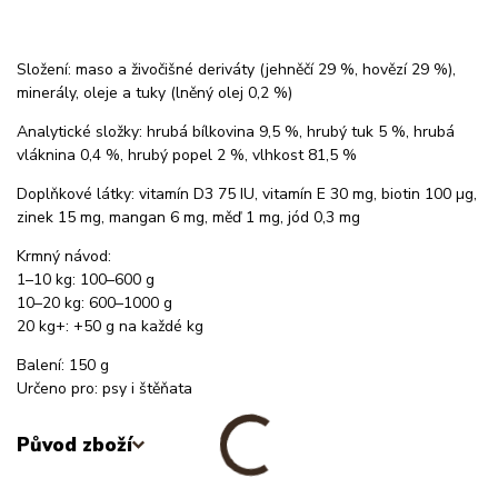
Složení: maso a živočišné deriváty (jehněčí 29 %, hovězí 29 %),
minerály, oleje a tuky (lněný olej 0,2 %)
Analytické složky: hrubá bílkovina 9,5 %, hrubý tuk 5 %, hrubá
vláknina 0,4 %, hrubý popel 2 %, vlhkost 81,5 %
Doplňkové látky: vitamín D3 75 IU, vitamín E 30 mg, biotin 100 µg,
zinek 15 mg, mangan 6 mg, měď 1 mg, jód 0,3 mg
Krmný návod:
1–10 kg: 100–600 g
10–20 kg: 600–1000 g
20 kg+: +50 g na každé kg
Balení: 150 g
Určeno pro: psy i štěňata
Původ zboží