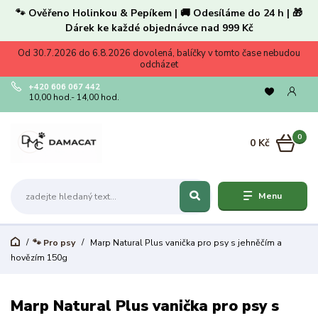
🐾 Ověřeno Holinkou & Pepíkem | 🚚 Odesíláme do 24 h | 🎁
Dárek ke každé objednávce nad 999 Kč
Od 30.7.2026 do 6.8.2026 dovolená, balíčky v tomto čase nebudou
odcházet
+420 606 067 442
10,00 hod.- 14,00 hod.
0
0 Kč
Menu
🐾 Pro psy
Marp Natural Plus vanička pro psy s jehněčím a
hovězím 150g
Marp Natural Plus vanička pro psy s