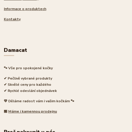
Informace o produktech
Kontakty
Damacat
🐾 Vše pro spokojené kočky
✔ Pečlivě vybrané produkty
✔ Skvělé ceny pro každého
✔ Rychlé odeslání objednávek
💛 Děláme radost vám i vašim kočkám 🐾
🏪
Máme i kamennou prodejnu
Proč nakoupit u nás