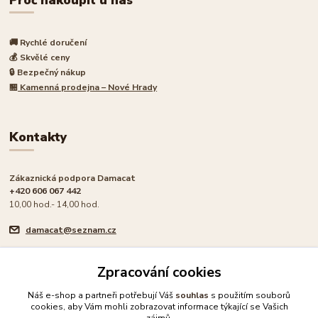
🚚 Rychlé doručení
💰 Skvělé ceny
🔒 Bezpečný nákup
🏪
Kamenná prodejna – Nové Hrady
Kontakty
Zákaznická podpora Damacat
+420 606 067 442
10,00 hod.- 14,00 hod.
damacat@seznam.cz
Zpracování cookies
Náš e-shop a partneři potřebují Váš
souhlas
s použitím souborů
cookies, aby Vám mohli zobrazovat informace týkající se Vašich
🐾 Rodinný e-shop pro milovníky koček
zájmů.