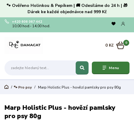
🐾 Ověřeno Holinkou & Pepíkem | 🚚 Odesíláme do 24 h | 🎁
Dárek ke každé objednávce nad 999 Kč
+420 606 067 442
10,00 hod.- 14,00 hod.
0
0 Kč
Menu
🐾 Pro psy
Marp Holistic Plus - hovězí pamlsky pro psy 80g
Marp Holistic Plus - hovězí pamlsky
pro psy 80g