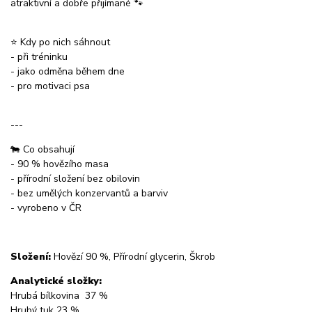
atraktivní a dobře přijímané 🐾
⭐ Kdy po nich sáhnout
- při tréninku
- jako odměna během dne
- pro motivaci psa
---
🐄 Co obsahují
- 90 % hovězího masa
- přírodní složení bez obilovin
- bez umělých konzervantů a barviv
- vyrobeno v ČR
Složení:
Hovězí 90 %, Přírodní glycerin, Škrob
Analytické složky:
Hrubá bílkovina 37 %
Hrubý tuk 23 %