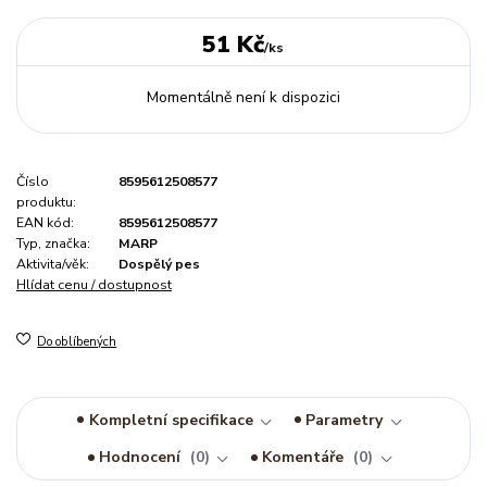
51 Kč
/
ks
Momentálně není k dispozici
Číslo
8595612508577
produktu:
EAN kód:
8595612508577
Typ, značka:
MARP
Aktivita/věk:
Dospělý pes
Hlídat cenu / dostupnost
Do oblíbených
Kompletní specifikace
Parametry
Hodnocení
0
Komentáře
0