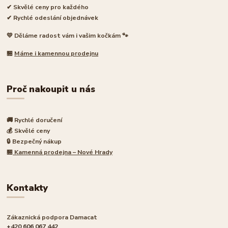
✔ Skvělé ceny pro každého
✔ Rychlé odeslání objednávek
💛 Děláme radost vám i vašim kočkám 🐾
🏪
Máme i kamennou prodejnu
Proč nakoupit u nás
🚚 Rychlé doručení
💰 Skvělé ceny
🔒 Bezpečný nákup
🏪
Kamenná prodejna – Nové Hrady
Kontakty
Zákaznická podpora Damacat
+420 606 067 442