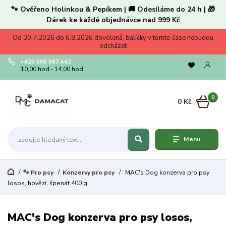
🐾 Ověřeno Holinkou & Pepíkem | 🚚 Odesíláme do 24 h | 🎁
Dárek ke každé objednávce nad 999 Kč
Od 30.7.2026 do 6.8.2026 dovolená, balíčky v tomto čase nebudou
odcházet
+420 606 067 442
10,00 hod.- 14,00 hod.
0
0 Kč
Menu
🐾 Pro psy
Konzervy pro psy
MAC's Dog konzerva pro psy
losos, hovězí, špenát 400 g
MAC's Dog konzerva pro psy losos,