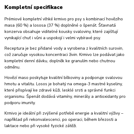
Kompletní specifikace
Prémiové kompletní vlhké krmivo pro psy s kombinací hovězího
masa (60 %) a lososa (37 %) doplněné o špenát. Šťavnatá
konzerva obsahuje viditelné kousky svaloviny, které zajišťují
vynikající chuť i vůni a uspokojí i velmi vybíravé psy.
Receptura je bez přidané vody a vyrobena z kvalitních surovin,
což zaručuje vysokou koncentraci živin. Krmivo lze podávat jako
kompletní denní dávku, doplněk ke granulím nebo chutnou
odměnu.
Hovězí maso poskytuje kvalitní bílkoviny a podporuje svalovou
hmotu a vitalitu. Losos je bohatý na omega-3 mastné kyseliny,
které přispívají ke zdravé kůži, lesklé srsti a správné funkci
organismu. Špenát dodává vitamíny, minerály a antioxidanty pro
podporu imunity.
Krmivo je ideální při zvýšené potřebě energie a kvalitní výživy –
například při rekonvalescenci, po operaci, během březosti a
laktace nebo při vysoké fyzické zátěži.