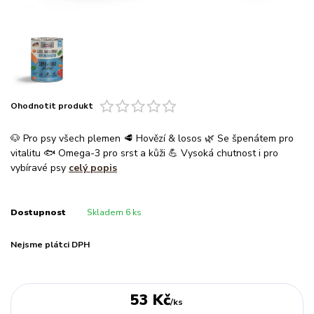
Ohodnotit produkt
🐶 Pro psy všech plemen 🥩 Hovězí & losos 🌿 Se špenátem pro
vitalitu 🐟 Omega-3 pro srst a kůži 💪 Vysoká chutnost i pro
vybíravé psy
celý popis
Dostupnost
Skladem 6 ks
Nejsme plátci DPH
53 Kč
/
ks