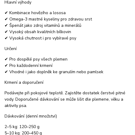
Hlavní výhody
✔ Kombinace hovězího a lososa
✔ Omega-3 mastné kyseliny pro zdravou srst
✔ Špenát jako zdroj vitamínů a minerálů
✔ Vysoký obsah kvalitních bílkovin
✔ Vysoká chutnost i pro vybíravé psy
Určení
✔ Pro dospělé psy všech plemen
✔ Pro každodenní krmení
✔ Vhodné i jako doplněk ke granulím nebo pamlsek
Krmení a doporučení
Podávejte při pokojové teplotě. Zajistěte dostatek čerstvé pitné
vody. Doporučené dávkování se může lišit dle plemene, věku a
aktivity psa.
Dávkování (denní množství)
2–5 kg: 120–250 g
5–10 kg: 200–450 g