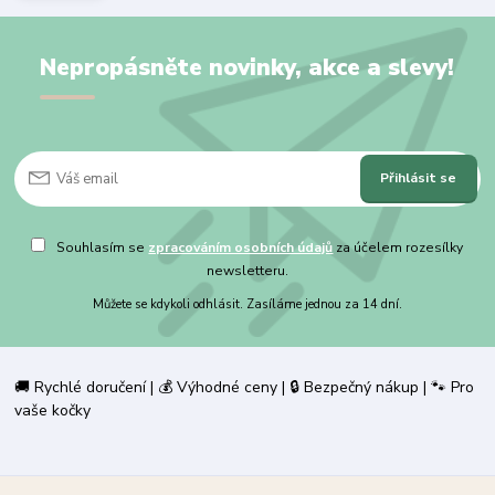
Nepropásněte novinky, akce a slevy!
Přihlásit se
Souhlasím se
zpracováním osobních údajů
za účelem rozesílky
newsletteru.
Můžete se kdykoli odhlásit. Zasíláme jednou za 14 dní.
🚚 Rychlé doručení | 💰 Výhodné ceny | 🔒 Bezpečný nákup | 🐾 Pro
vaše kočky