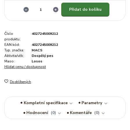
Přidat do košíku
Číslo
4027245009212
produktu:
EAN kód:
4027245009212
Typ, značka:
MACS
Aktivita/věk:
Dospělý pes
Maso:
Losos
Hlídat cenu / dostupnost
Do oblíbených
Kompletní specifikace
Parametry
Hodnocení
0
Komentáře
0