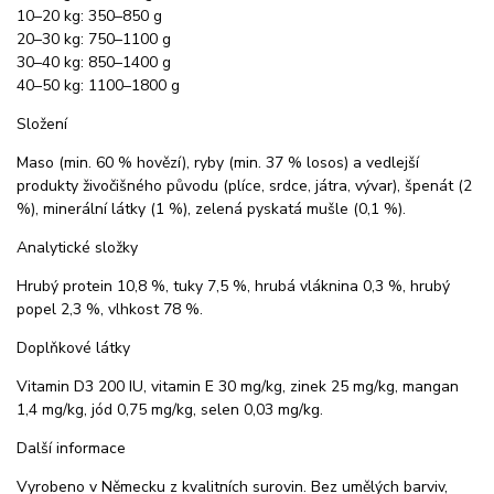
10–20 kg: 350–850 g
20–30 kg: 750–1100 g
30–40 kg: 850–1400 g
40–50 kg: 1100–1800 g
Složení
Maso (min. 60 % hovězí), ryby (min. 37 % losos) a vedlejší
produkty živočišného původu (plíce, srdce, játra, vývar), špenát (2
%), minerální látky (1 %), zelená pyskatá mušle (0,1 %).
Analytické složky
Hrubý protein 10,8 %, tuky 7,5 %, hrubá vláknina 0,3 %, hrubý
popel 2,3 %, vlhkost 78 %.
Doplňkové látky
Vitamin D3 200 IU, vitamin E 30 mg/kg, zinek 25 mg/kg, mangan
1,4 mg/kg, jód 0,75 mg/kg, selen 0,03 mg/kg.
Další informace
Vyrobeno v Německu z kvalitních surovin. Bez umělých barviv,