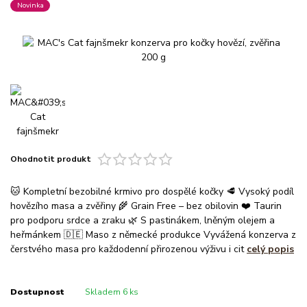
Novinka
Ohodnotit produkt
🐱 Kompletní bezobilné krmivo pro dospělé kočky 🥩 Vysoký podíl
hovězího masa a zvěřiny 🌾 Grain Free – bez obilovin ❤️ Taurin
pro podporu srdce a zraku 🌿 S pastinákem, lněným olejem a
heřmánkem 🇩🇪 Maso z německé produkce Vyvážená konzerva z
čerstvého masa pro každodenní přirozenou výživu i cit
celý popis
Dostupnost
Skladem 6 ks