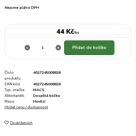
Nejsme plátci DPH
44 Kč
/
ks
Přidat do košíku
Číslo
4027245008826
produktu:
EAN kód:
4027245008826
Typ, značka:
MACS
Aktivita/věk:
Dospělá kočka
Maso:
Hovězí
Hlídat cenu / dostupnost
Do oblíbených