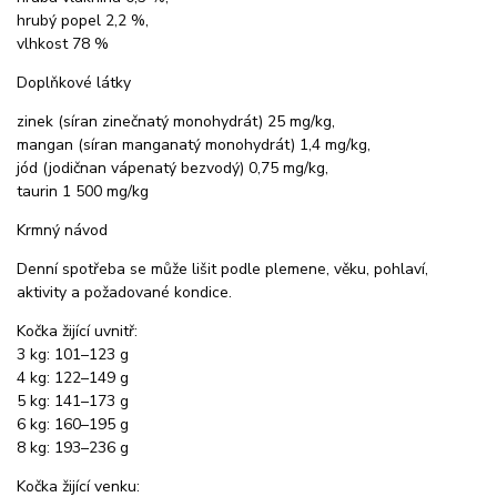
hrubý popel 2,2 %,
vlhkost 78 %
Doplňkové látky
zinek (síran zinečnatý monohydrát) 25 mg/kg,
mangan (síran manganatý monohydrát) 1,4 mg/kg,
jód (jodičnan vápenatý bezvodý) 0,75 mg/kg,
taurin 1 500 mg/kg
Krmný návod
Denní spotřeba se může lišit podle plemene, věku, pohlaví,
aktivity a požadované kondice.
Kočka žijící uvnitř:
3 kg: 101–123 g
4 kg: 122–149 g
5 kg: 141–173 g
6 kg: 160–195 g
8 kg: 193–236 g
Kočka žijící venku: