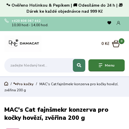
🐾 Ověřeno Holinkou & Pepíkem | 🚚 Odesíláme do 24 h | 🎁
Dárek ke každé objednávce nad 999 Kč
+420 606 067 442
10,00 hod.- 14,00 hod.
0
0 Kč
Menu
🐾Pro kočky
MAC's Cat fajnšmekr konzerva pro kočky hovězí,
zvěřina 200 g
MAC's Cat fajnšmekr konzerva pro
kočky hovězí, zvěřina 200 g