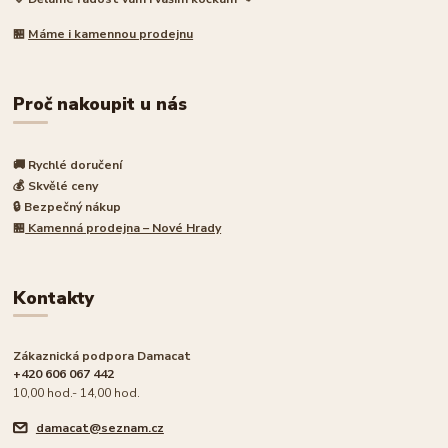
🏪
Máme i kamennou prodejnu
Proč nakoupit u nás
🚚 Rychlé doručení
💰 Skvělé ceny
🔒 Bezpečný nákup
🏪
Kamenná prodejna – Nové Hrady
Kontakty
Zákaznická podpora Damacat
+420 606 067 442
10,00 hod.- 14,00 hod.
damacat@seznam.cz