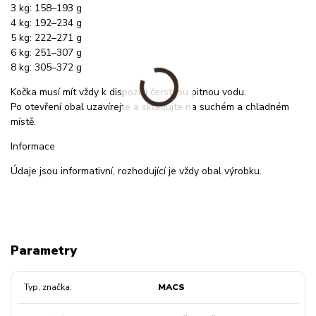
3 kg: 158–193 g
4 kg: 192–234 g
5 kg: 222–271 g
6 kg: 251–307 g
8 kg: 305–372 g
Kočka musí mít vždy k dispozici čerstvou pitnou vodu.
Po otevření obal uzavírejte a skladujte na suchém a chladném
místě.
Informace
Údaje jsou informativní, rozhodující je vždy obal výrobku.
Parametry
Typ, značka
MACS