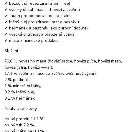
✔ bezobilná receptura (Grain Free)
✔ vysoký obsah masa – hovězí a zvěřina
✔ taurin pro podporu srdce a zraku
✔ lněný olej pro zdravou srst a pokožku
✔ heřmánek a pastinák jako přírodní doplněk
✔ vysoká chutnost a přirozená výživa
✔ maso z německé produkce
Složení
79,6 % hovězího masa (hovězí srdce, hovězí plíce, hovězí maso,
hovězí játra, hovězí vývar),
17,1 % zvěřina (maso ze zvěřiny, zvěřinový vývar),
2 % pastinák,
1 % minerální látky,
0,2 % lněný olej,
0,1 % heřmánek
Analytické složky
hrubý protein 11,2 %,
hrubý tuk 7,2 %,
hrubá vláknina 0,3 %,