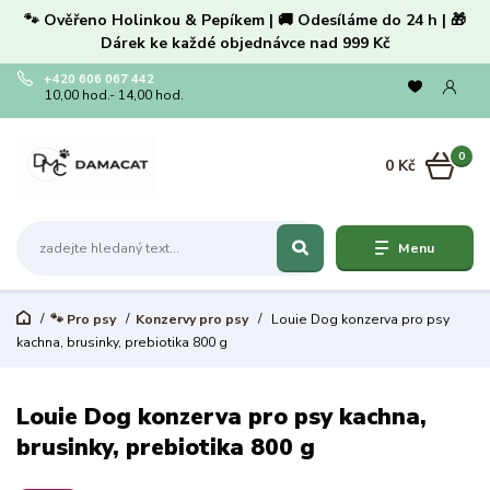
🐾 Ověřeno Holinkou & Pepíkem | 🚚 Odesíláme do 24 h | 🎁
Dárek ke každé objednávce nad 999 Kč
+420 606 067 442
10,00 hod.- 14,00 hod.
0
0 Kč
Menu
🐾 Pro psy
Konzervy pro psy
Louie Dog konzerva pro psy
kachna, brusinky, prebiotika 800 g
Louie Dog konzerva pro psy kachna,
brusinky, prebiotika 800 g