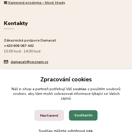
🏪
Kamenná prodejna – Nové Hrady
Kontakty
Zákaznická podpora Damacat
+420 606 067 442
10,00 hod.- 14,00 hod.
damacat@seznam.cz
Zpracování cookies
Náš e-shop a partneři potřebují Váš
souhlas
s použitím souborů
cookies, aby Vám mohli zobrazovat informace týkající se Vašich
🐾 Rodinný e-shop pro milovníky koček
zájmů.
Upravit sběr cookies.
Souhlasím
Nastavení
© 2026 Damacat.cz | Všechna práva vyhrazena | Pro milovníky koček 🐾
Souhlas můžete odmítnout
zde
.