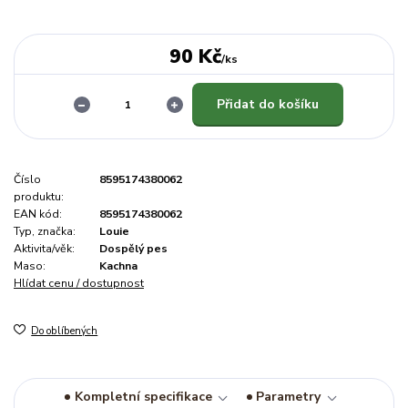
90 Kč
/
ks
Přidat do košíku
Číslo
8595174380062
produktu:
EAN kód:
8595174380062
Typ, značka:
Louie
Aktivita/věk:
Dospělý pes
Maso:
Kachna
Hlídat cenu / dostupnost
Do oblíbených
Kompletní specifikace
Parametry