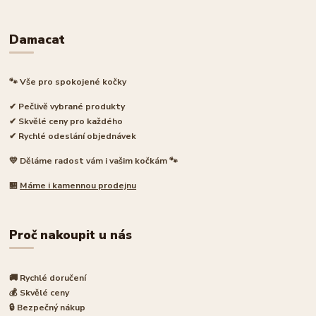
Damacat
🐾 Vše pro spokojené kočky
✔ Pečlivě vybrané produkty
✔ Skvělé ceny pro každého
✔ Rychlé odeslání objednávek
💛 Děláme radost vám i vašim kočkám 🐾
🏪
Máme i kamennou prodejnu
Proč nakoupit u nás
🚚 Rychlé doručení
💰 Skvělé ceny
🔒 Bezpečný nákup