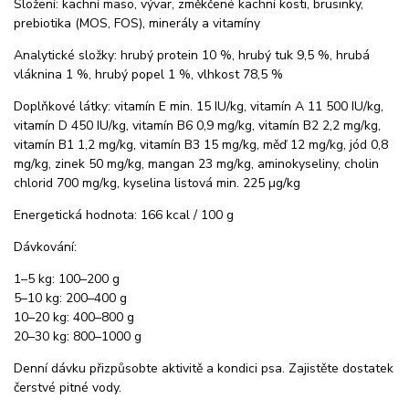
Složení: kachní maso, vývar, změkčené kachní kosti, brusinky,
prebiotika (MOS, FOS), minerály a vitamíny
Analytické složky: hrubý protein 10 %, hrubý tuk 9,5 %, hrubá
vláknina 1 %, hrubý popel 1 %, vlhkost 78,5 %
Doplňkové látky: vitamín E min. 15 IU/kg, vitamín A 11 500 IU/kg,
vitamín D 450 IU/kg, vitamín B6 0,9 mg/kg, vitamín B2 2,2 mg/kg,
vitamín B1 1,2 mg/kg, vitamín B3 15 mg/kg, měď 12 mg/kg, jód 0,8
mg/kg, zinek 50 mg/kg, mangan 23 mg/kg, aminokyseliny, cholin
chlorid 700 mg/kg, kyselina listová min. 225 µg/kg
Energetická hodnota: 166 kcal / 100 g
Dávkování:
1–5 kg: 100–200 g
5–10 kg: 200–400 g
10–20 kg: 400–800 g
20–30 kg: 800–1000 g
Denní dávku přizpůsobte aktivitě a kondici psa. Zajistěte dostatek
čerstvé pitné vody.