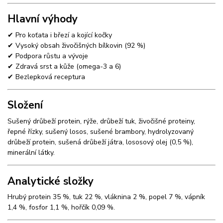
Hlavní výhody
✔ Pro koťata i březí a kojící kočky
✔ Vysoký obsah živočišných bílkovin (92 %)
✔ Podpora růstu a vývoje
✔ Zdravá srst a kůže (omega-3 a 6)
✔ Bezlepková receptura
Složení
Sušený drůbeží protein, rýže, drůbeží tuk, živočišné proteiny,
řepné řízky, sušený losos, sušené brambory, hydrolyzovaný
drůbeží protein, sušená drůbeží játra, lososový olej (0,5 %),
minerální látky.
Analytické složky
Hrubý protein 35 %, tuk 22 %, vláknina 2 %, popel 7 %, vápník
1,4 %, fosfor 1,1 %, hořčík 0,09 %.