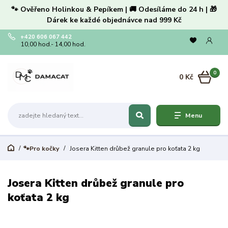
🐾 Ověřeno Holinkou & Pepíkem | 🚚 Odesíláme do 24 h | 🎁
Dárek ke každé objednávce nad 999 Kč
+420 606 067 442
10,00 hod.- 14,00 hod.
0
0 Kč
Menu
🐾Pro kočky
Josera Kitten drůbež granule pro koťata 2 kg
Josera Kitten drůbež granule pro
koťata 2 kg