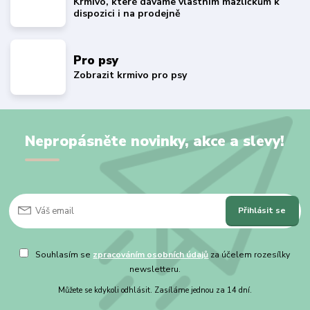
Krmivo, které dáváme vlastním mazlíčkům k
dispozici i na prodejně
Pro psy
Zobrazit krmivo pro psy
Nepropásněte novinky, akce a slevy!
Přihlásit se
Souhlasím se
zpracováním osobních údajů
za účelem rozesílky
newsletteru.
Můžete se kdykoli odhlásit. Zasíláme jednou za 14 dní.