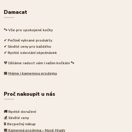
Damacat
🐾 Vše pro spokojené kočky
✔ Pečlivě vybrané produkty
✔ Skvělé ceny pro každého
✔ Rychlé odeslání objednávek
💛 Děláme radost vám i vašim kočkám 🐾
🏪
Máme i kamennou prodejnu
Proč nakoupit u nás
🚚 Rychlé doručení
💰 Skvělé ceny
🔒 Bezpečný nákup
🏪
Kamenná prodejna – Nové Hrady