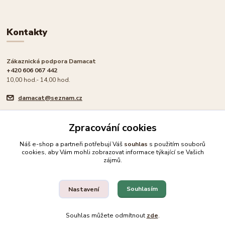
Kontakty
Zákaznická podpora Damacat
+420 606 067 442
10,00 hod.- 14,00 hod.
damacat@seznam.cz
Zpracování cookies
Náš e-shop a partneři potřebují Váš
souhlas
s použitím souborů
cookies, aby Vám mohli zobrazovat informace týkající se Vašich
🐾 Rodinný e-shop pro milovníky koček
zájmů.
Upravit sběr cookies.
Souhlasím
Nastavení
© 2026 Damacat.cz | Všechna práva vyhrazena | Pro milovníky koček 🐾
Souhlas můžete odmítnout
zde
.
Vytvořeno na
Eshop-rychle.cz