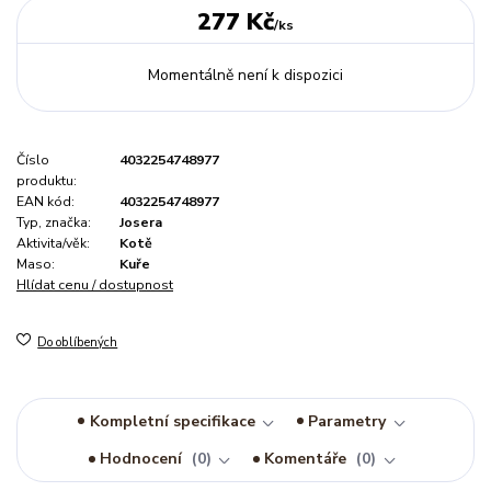
277 Kč
/
ks
Momentálně není k dispozici
Číslo
4032254748977
produktu:
EAN kód:
4032254748977
Typ, značka:
Josera
Aktivita/věk:
Kotě
Maso:
Kuře
Hlídat cenu / dostupnost
Do oblíbených
Kompletní specifikace
Parametry
Hodnocení
0
Komentáře
0