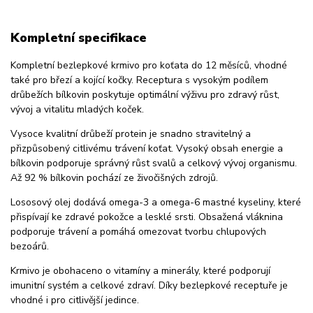
Kompletní specifikace
Kompletní bezlepkové krmivo pro koťata do 12 měsíců, vhodné
také pro březí a kojící kočky. Receptura s vysokým podílem
drůbežích bílkovin poskytuje optimální výživu pro zdravý růst,
vývoj a vitalitu mladých koček.
Vysoce kvalitní drůbeží protein je snadno stravitelný a
přizpůsobený citlivému trávení koťat. Vysoký obsah energie a
bílkovin podporuje správný růst svalů a celkový vývoj organismu.
Až 92 % bílkovin pochází ze živočišných zdrojů.
Lososový olej dodává omega-3 a omega-6 mastné kyseliny, které
přispívají ke zdravé pokožce a lesklé srsti. Obsažená vláknina
podporuje trávení a pomáhá omezovat tvorbu chlupových
bezoárů.
Krmivo je obohaceno o vitamíny a minerály, které podporují
imunitní systém a celkové zdraví. Díky bezlepkové receptuře je
vhodné i pro citlivější jedince.