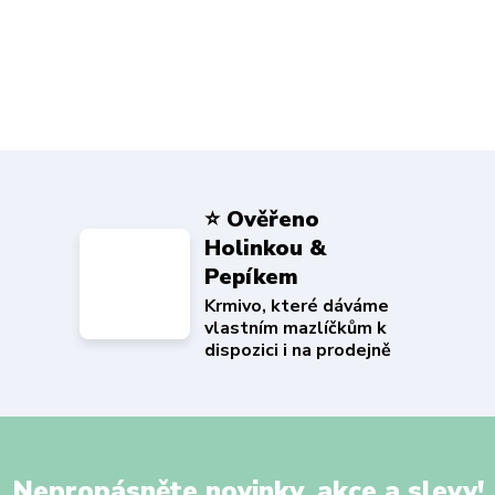
⭐ Ověřeno
Holinkou &
Pepíkem
Krmivo, které dáváme
vlastním mazlíčkům k
dispozici i na prodejně
Nepropásněte novinky, akce a slevy!