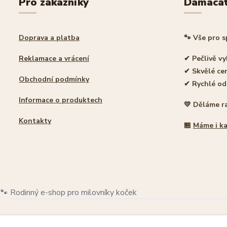
Pro zákazníky
Damaca
Doprava a platba
🐾 Vše pro 
Reklamace a vrácení
✔ Pečlivě v
✔ Skvělé ce
Obchodní podmínky
✔ Rychlé od
Informace o produktech
💛 Děláme r
Kontakty
🏪
Máme i k
🐾 Rodinný e-shop pro milovníky koček