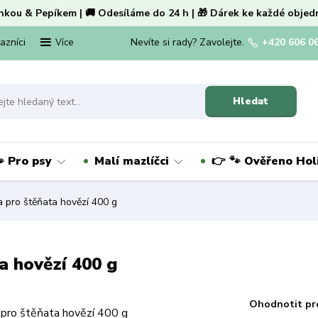
nkou & Pepíkem | 🚚 Odesíláme do 24 h | 🎁 Dárek ke každé objed
kazníci
Nevíte si rady? Zavolejte.
+420 606 0
Více
Hledat
 Pro psy
Malí mazlíčci
👉 🐾 Ověřeno Ho
 pro štěňata hovězí 400 g
a hovězí 400 g
Ohodnotit pr