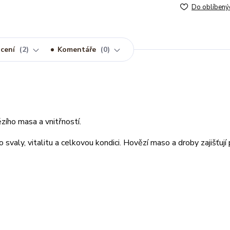
Do oblíbený
cení
2
Komentáře
0
ho masa a vnitřností.
o svaly, vitalitu a celkovou kondici. Hovězí maso a droby zajišťují