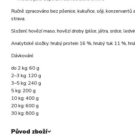
Ručně zpracováno bez pšenice, kukuřice, sóji, konzervantů
strava.
Složení: hovězí maso, hovězí droby (plíce, játra, srdce, ledv
Analytické složky: hrubý protein 16 %, hrubý tuk 11 %, hr
Dávkování:
do 2 kg: 60 g
2–3 kg: 120 g
3–5 kg: 240 g
5 kg: 200 g
10 kg: 400 g
20 kg: 600 g
30 kg: 800 g
Původ zboží