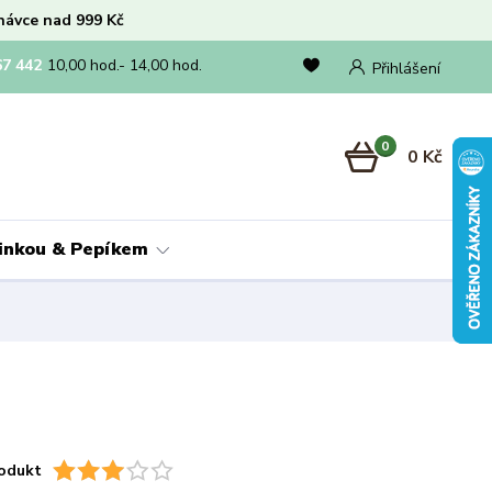
návce nad 999 Kč
67 442
10,00 hod.- 14,00 hod.
Přihlášení
0
0 Kč
linkou & Pepíkem
odukt