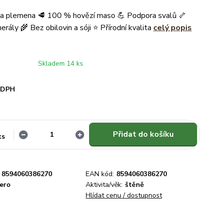
na plemena 🥩 100 % hovězí maso 💪 Podpora svalů 🦴
rály 🌾 Bez obilovin a sóji ⭐ Přírodní kvalita
celý popis
Skladem 14 ks
i DPH
Přidat do košíku
ks
8594060386270
EAN kód:
8594060386270
bero
Aktivita/věk:
štěně
Hlídat cenu / dostupnost