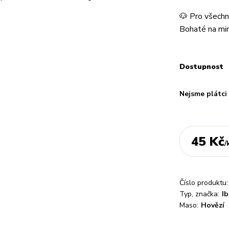
🐶 Pro všech
Bohaté na mine
Dostupnost
Nejsme plátc
45 Kč
/
Číslo produktu:
Typ, značka:
I
Maso:
Hovězí