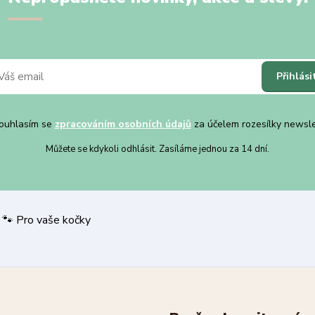
Přihlási
uhlasím se
zpracováním osobních údajů
za účelem rozesílky newsle
Můžete se kdykoli odhlásit. Zasíláme jednou za 14 dní.
 nákup | 🐾 Pro vaše kočky