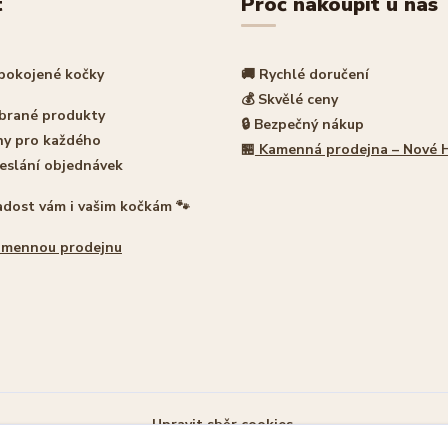
t
Proč nakoupit u nás
spokojené kočky
🚚 Rychlé doručení
💰 Skvělé ceny
ybrané produkty
🔒 Bezpečný nákup
ny pro každého
🏪
Kamenná prodejna – Nové 
eslání objednávek
adost vám i vašim kočkám 🐾
amennou prodejnu
Upravit sběr cookies.