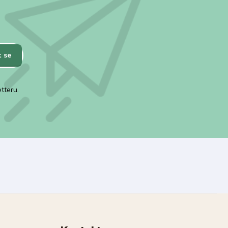
t se
tteru.