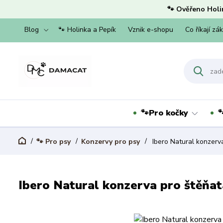
🐾 Ověřeno Holi
Blog
🐾 Holinka a Pepík
Vznik e-shopu
Co říkají zá
🐾Pro kočky

🐾 Pro psy
Konzervy pro psy
Ibero Natural konzerva
Ibero Natural konzerva pro štěňat