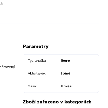
ch
Parametry
Typ, značka
Ibero
 přirozený
Aktivita/věk
štěně
Maso
Hovězí
Zboží zařazeno v kategoriích