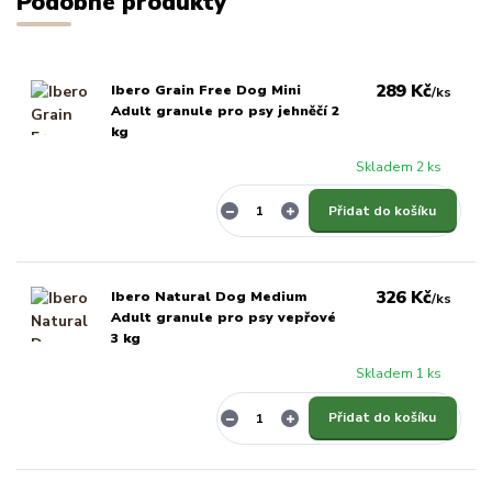
Podobné produkty
289 Kč
Ibero Grain Free Dog Mini
/
ks
Adult granule pro psy jehněčí 2
kg
Skladem 2 ks
Přidat do košíku
326 Kč
Ibero Natural Dog Medium
/
ks
Adult granule pro psy vepřové
3 kg
Skladem 1 ks
Přidat do košíku