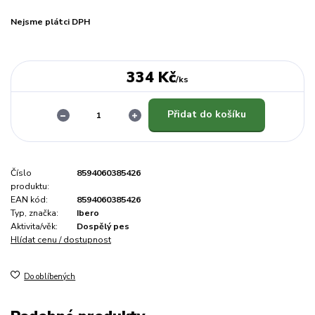
Nejsme plátci DPH
334 Kč
/
ks
Přidat do košíku
Číslo
8594060385426
produktu:
EAN kód:
8594060385426
Typ, značka:
Ibero
Aktivita/věk:
Dospělý pes
Hlídat cenu / dostupnost
Do oblíbených