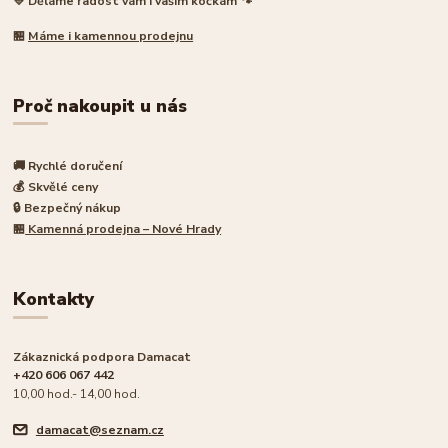
💛 Děláme radost vám i vašim kočkám 🐾
🏪
Máme i kamennou prodejnu
Proč nakoupit u nás
🚚 Rychlé doručení
💰 Skvělé ceny
🔒 Bezpečný nákup
🏪
Kamenná prodejna – Nové Hrady
Kontakty
Zákaznická podpora Damacat
+420 606 067 442
10,00 hod.- 14,00 hod.
damacat@seznam.cz