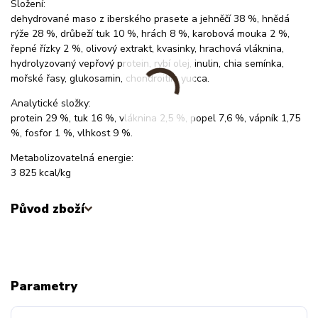
Složení:
dehydrované maso z iberského prasete a jehněčí 38 %, hnědá
rýže 28 %, drůbeží tuk 10 %, hrách 8 %, karobová mouka 2 %,
řepné řízky 2 %, olivový extrakt, kvasinky, hrachová vláknina,
hydrolyzovaný vepřový protein, rybí olej, inulin, chia semínka,
mořské řasy, glukosamin, chondroitin, yucca.
Analytické složky:
protein 29 %, tuk 16 %, vláknina 2,5 %, popel 7,6 %, vápník 1,75
%, fosfor 1 %, vlhkost 9 %.
Metabolizovatelná energie:
3 825 kcal/kg
Původ zboží
Parametry