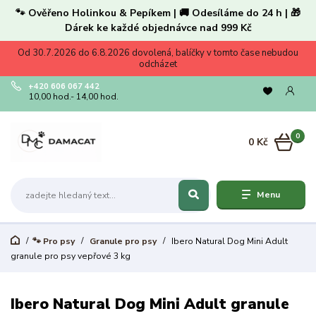
🐾 Ověřeno Holinkou & Pepíkem | 🚚 Odesíláme do 24 h | 🎁
Dárek ke každé objednávce nad 999 Kč
Od 30.7.2026 do 6.8.2026 dovolená, balíčky v tomto čase nebudou
odcházet
+420 606 067 442
10,00 hod.- 14,00 hod.
0
0 Kč
Menu
🐾 Pro psy
Granule pro psy
Ibero Natural Dog Mini Adult
granule pro psy vepřové 3 kg
Ibero Natural Dog Mini Adult granule