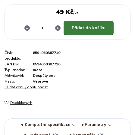
49 Kč
/
ks
Přidat do košíku
Číslo
8594060387710
produktu:
EAN kód:
8594060387710
Typ, značka:
Ibero
Aktivita/věk:
Dospělý pes
Maso:
Vepřové
Hlídat cenu / dostupnost
Do oblíbených
Kompletní specifikace
Parametry