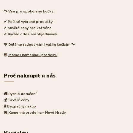
🐾 Vše pro spokojené kočky
✔ Pečlivě vybrané produkty
✔ Skvělé ceny pro každého
✔ Rychlé odeslání objednávek
💛 Děláme radost vám i vašim kočkám 🐾
🏪
Máme i kamennou prodejnu
Proč nakoupit u nás
🚚 Rychlé doručení
💰 Skvělé ceny
🔒 Bezpečný nákup
🏪
Kamenná prodejna – Nové Hrady