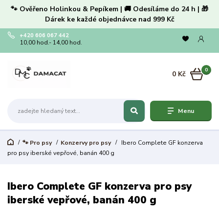
🐾 Ověřeno Holinkou & Pepíkem | 🚚 Odesíláme do 24 h | 🎁
Dárek ke každé objednávce nad 999 Kč
+420 606 067 442
10,00 hod.- 14,00 hod.
0
0 Kč
Menu
🐾 Pro psy
Konzervy pro psy
Ibero Complete GF konzerva
pro psy iberské vepřové, banán 400 g
Ibero Complete GF konzerva pro psy
iberské vepřové, banán 400 g