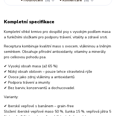
Hodnocení
0
Komentáře
0
Kompletní specifikace
Kompletní vlhké krmivo pro dospělé psy s vysokým podílem masa
a funkčními složkami pro podporu trávení, vitality a zdravé srsti.
Receptura kombinuje kvalitní maso s ovocem, vlákninou a lněným
semínkem. Obsahuje přírodní antioxidanty, vitamíny a minerály
pro celkovou pohodu psa.
✔ Vysoký obsah masa (až 65 %)
✔ Nízký obsah obilovin – pouze lehce stravitelná rýže
✔ Ovoce jako zdroj vlákniny a antioxidantů
✔ Podpora trávení a imunity
✔ Bez barviv, konzervantů a dochucovadel
Varianty:
✔ Iberské vepřové s banánem – grain-free
Složení: iberské vepřové maso 50 %, šunka 15 %, vepřová játra 5