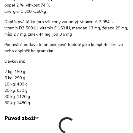
popel 2 %, vlhkost 74 %
Energie: 1 300 kcal/kg
Doplňkové látky (pro všechny varianty): vitamín A 7 954 IU,
vitamín D3 509 IU, vitamín E 159 IU, mangan 13 mg, železo 29 mg,
měď 2,7 mg, zinek 44 mg, jód 0,6 mg
Podávání: podávejte při pokojové teplotě jako kompletní krmivo
nebo doplněk ke granulím
Dávkování:
2 kg: 150 g
5 kg: 290 g
10 kg: 490 g
20 kg: 830 g
30 kg: 1120 g
50 kg: 1480 g
Původ zboží