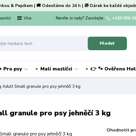
nkou & Pepíkem | 🚚 Odesíláme do 24 h | 🎁 Dárek ke každé objed
kazníci
Nevíte si rady? Zavolejte.
+420 606 0
Více
Hledat
 Pro psy
Malí mazlíčci
👉 🐾 Ověřeno Ho
 Adult Small granule pro psy jehněčí 3 kg
l granule pro psy jehněčí 3 kg
Ohodnotit pr