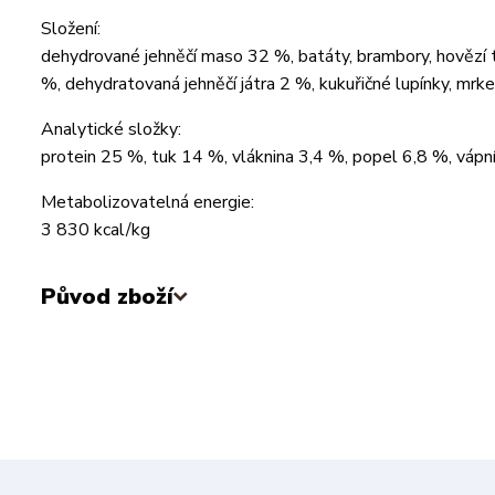
Složení:
dehydrované jehněčí maso 32 %, batáty, brambory, hovězí 
%, dehydratovaná jehněčí játra 2 %, kukuřičné lupínky, mrke
Analytické složky:
protein 25 %, tuk 14 %, vláknina 3,4 %, popel 6,8 %, vápn
Metabolizovatelná energie:
3 830 kcal/kg
Původ zboží