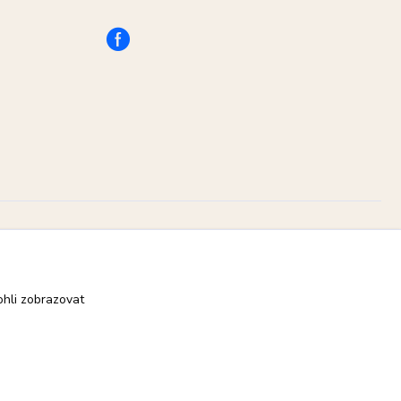
Vytvořeno na
Eshop-rychle.cz
hli zobrazovat