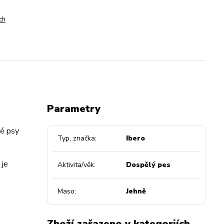
ch
Parametry
lé psy
Typ, značka
Ibero
 je
Aktivita/věk
Dospělý pes
Maso
Jehně
Zboží zařazeno v kategoriích