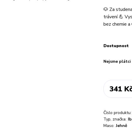
🐶 Za studena
trávení 💪 Vy
bez chemie 
Dostupnost
Nejsme plátc
341 K
Číslo produktu:
Typ, značka:
I
Maso:
Jehně