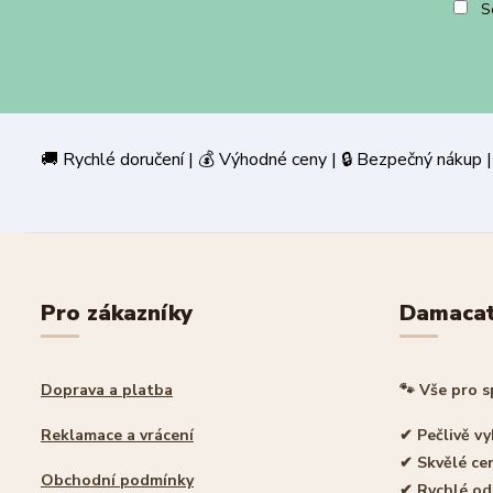
So
🚚 Rychlé doručení | 💰 Výhodné ceny | 🔒 Bezpečný
Pro zákazníky
Damaca
Doprava a platba
🐾 Vše pro 
Reklamace a vrácení
✔ Pečlivě v
✔ Skvělé ce
Obchodní podmínky
✔ Rychlé od