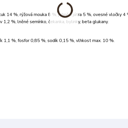
tuk 14 %, rýžová mouka 8 %, jehněčí játra 5 %, ovesné vločky 4
v 1,2 %, lněné semínko, čekanka, bylinky, beta glukany.
ík 1,1 %, fosfor 0,85 %, sodík 0,15 %, vlhkost max. 10 %.