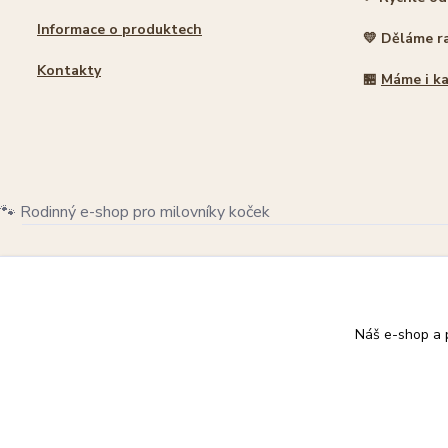
Informace o produktech
💛 Děláme r
Kontakty
🏪
Máme i k
🐾 Rodinný e-shop pro milovníky koček
© 2026 Damacat.cz | Všechna práva vyhrazena | Pro milovníky koč
Náš e-shop a p