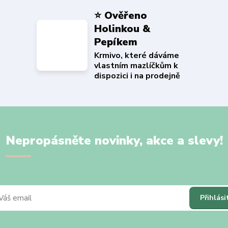
⭐ Ověřeno
Holinkou &
Pepíkem
Krmivo, které dáváme
vlastním mazlíčkům k
dispozici i na prodejně
Nepropásněte novinky, akce a slevy!
Přihlási