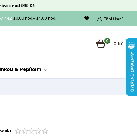
návce nad 999 Kč
67 442
10,00 hod.- 14,00 hod.
Přihlášení
0
0 Kč
linkou & Pepíkem
odukt