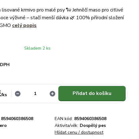
 lisované krmivo pro malé psy 🐑 Jehněčí maso pro citlivé
soce výživné – stačí menší dávka 🌿 100% přírodní složení
a GMO
celý popis
Skladem 2 ks
i DPH
č
Přidat do košíku
/
ks
8594060386508
EAN kód:
8594060386508
bero
Aktivita/věk:
Dospělý pes
Hlídat cenu / dostupnost