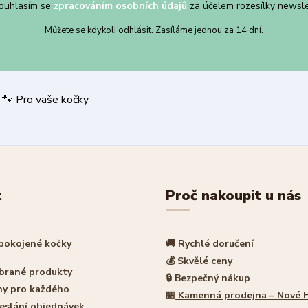
uhlasím se
zpracováním osobních údajů
za účelem rozesílky newsle
Můžete se kdykoli odhlásit. Zasíláme jednou za 14 dní.
 nákup | 🐾 Pro vaše kočky
t
Proč nakoupit u nás
spokojené kočky
🚚 Rychlé doručení
💰 Skvělé ceny
ybrané produkty
🔒 Bezpečný nákup
ny pro každého
🏪
Kamenná prodejna – Nové 
eslání objednávek