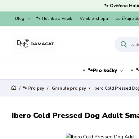
🐾 Ověřeno Holi
Blog
🐾 Holinka a Pepík
Vznik e-shopu
Co říkají zá
🐾Pro kočky

🐾 Pro psy
Granule pro psy
Ibero Cold Pressed Dog
Ibero Cold Pressed Dog Adult Smal