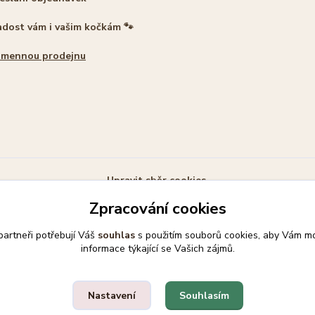
adost vám i vašim kočkám 🐾
amennou prodejnu
Upravit sběr cookies.
Zpracování cookies
ek 🐾
artneři potřebují Váš
souhlas
s použitím souborů cookies, aby Vám mo
informace týkající se Vašich zájmů.
Souhlasím
Nastavení