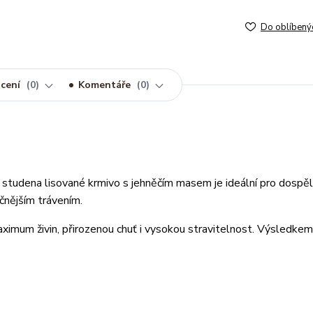
Do oblíbený
cení
0
Komentáře
0
 studena lisované krmivo s jehněčím masem je ideální pro dospě
čnějším trávením.
aximum živin, přirozenou chuť i vysokou stravitelnost. Výsledkem