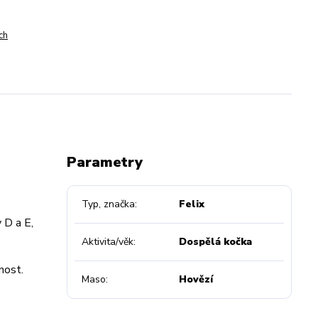
ch
Parametry
Typ, značka
Felix
 D a E,
Aktivita/věk
Dospělá kočka
nost.
Maso
Hovězí