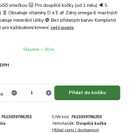
čičí smečkou 🐱 Pro dospělé kočky (od 1 roku) 🥩 S
) 🧬 Obsahuje vitamíny D a E 🌿 Zdroj omega-6 mastných
sahuje minerální látky 🚫 Bez přidaných barviv Kompletní
 pro každodenní krmení.
celý popis
Skladem > 30 ks
i DPH
Přidat do košíku
ks
7613039786253
EAN kód:
7613039786253
lix
Aktivita/věk:
Dospělá kočka
Hlídat cenu / dostupnost