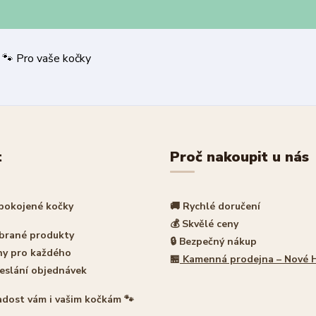
 nákup | 🐾 Pro vaše kočky
t
Proč nakoupit u nás
spokojené kočky
🚚 Rychlé doručení
💰 Skvělé ceny
ybrané produkty
🔒 Bezpečný nákup
ny pro každého
🏪
Kamenná prodejna – Nové 
eslání objednávek
adost vám i vašim kočkám 🐾