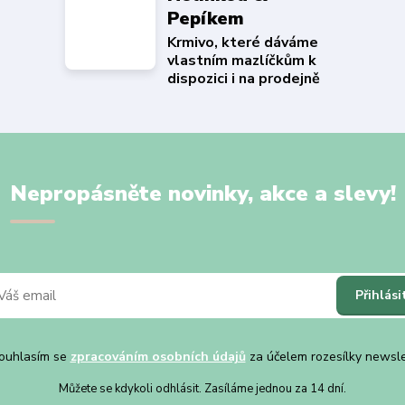
Pepíkem
Krmivo, které dáváme
vlastním mazlíčkům k
dispozici i na prodejně
Nepropásněte novinky, akce a slevy!
Přihlási
uhlasím se
zpracováním osobních údajů
za účelem rozesílky newsle
Můžete se kdykoli odhlásit. Zasíláme jednou za 14 dní.