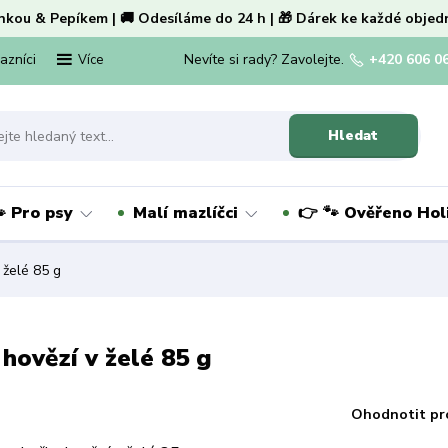
nkou & Pepíkem | 🚚 Odesíláme do 24 h | 🎁 Dárek ke každé objed
kazníci
Nevíte si rady? Zavolejte.
+420 606 0
Více
Hledat
 Pro psy
Malí mazlíčci
👉 🐾 Ověřeno Ho
 želé 85 g
 hovězí v želé 85 g
Ohodnotit pr