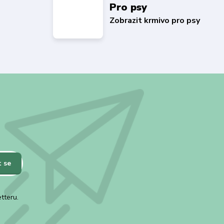
Pro psy
Zobrazit krmivo pro psy
t se
tteru.