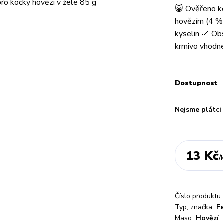
😺 Ověřeno ko
hovězím (4 %
kyselin 🦴 Ob
krmivo vhodné
Dostupnost
Nejsme plátc
13 Kč
/
Číslo produktu:
Typ, značka:
Fe
Maso:
Hovězí