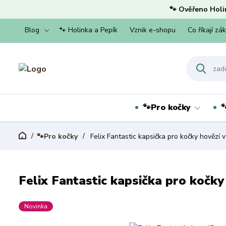
🐾 Ověřeno Holi
Blog
🐾 Holinka a Pepík
Vznik e-shopu
Co říkají zá
🐾Pro kočky

🐾Pro kočky
Felix Fantastic kapsička pro kočky hovězí v
Felix Fantastic kapsička pro kočky
Novinka