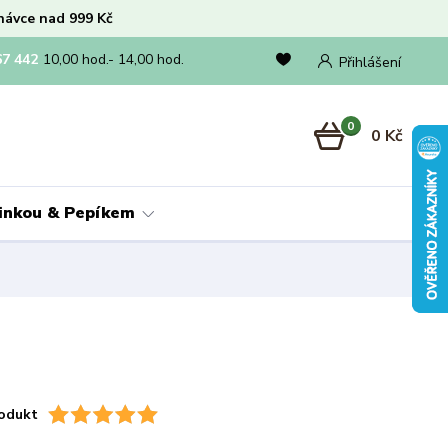
návce nad 999 Kč
67 442
10,00 hod.- 14,00 hod.
Přihlášení
0
0 Kč
linkou & Pepíkem
odukt