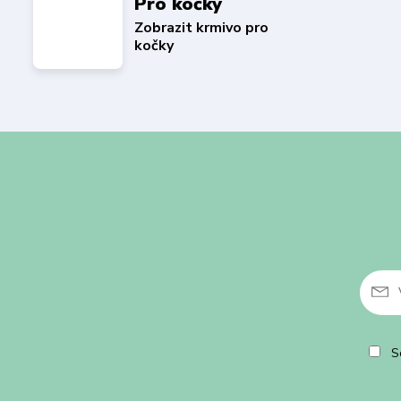
Pro kočky
Zobrazit krmivo pro
kočky
So