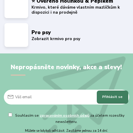
⭐ Ověřeno Holinkou & Pepíkem
Krmivo, které dáváme vlastním mazlíčkům k
dispozici i na prodejně
Pro psy
Zobrazit krmivo pro psy
Nepropásněte novinky, akce a slevy!
Přihlásit se
Souhlasím se
zpracováním osobních údajů
za účelem rozesílky
newsletteru.
Můžete se kdykoli odhlásit. Zasíláme jednou za 14 dní.