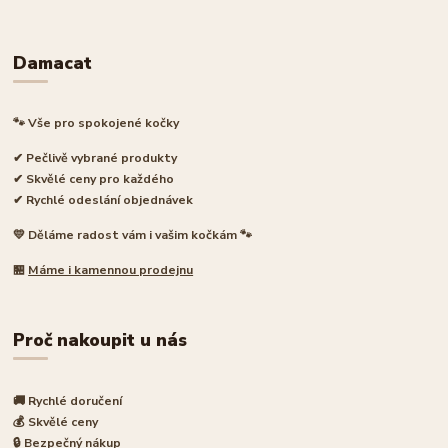
Damacat
🐾 Vše pro spokojené kočky
✔ Pečlivě vybrané produkty
✔ Skvělé ceny pro každého
✔ Rychlé odeslání objednávek
💛 Děláme radost vám i vašim kočkám 🐾
🏪
Máme i kamennou prodejnu
Proč nakoupit u nás
🚚 Rychlé doručení
💰 Skvělé ceny
🔒 Bezpečný nákup