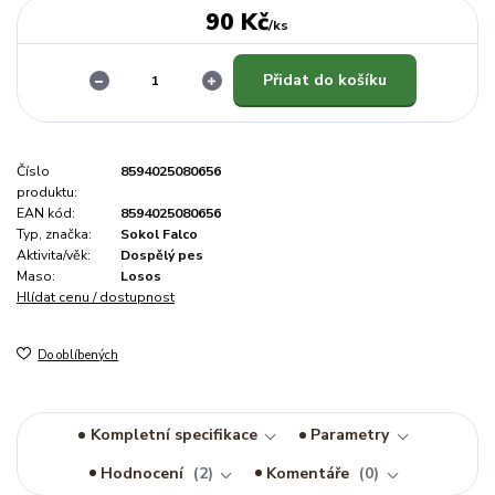
90 Kč
/
ks
Přidat do košíku
Číslo
8594025080656
produktu:
EAN kód:
8594025080656
Typ, značka:
Sokol Falco
Aktivita/věk:
Dospělý pes
Maso:
Losos
Hlídat cenu / dostupnost
Do oblíbených
Kompletní specifikace
Parametry
Hodnocení
2
Komentáře
0