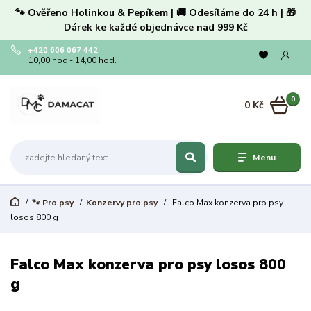
🐾 Ověřeno Holinkou & Pepíkem | 🚚 Odesíláme do 24 h | 🎁
Dárek ke každé objednávce nad 999 Kč
+420 606 067 442
10,00 hod.- 14,00 hod.
0
0 Kč
Menu
🐾 Pro psy
Konzervy pro psy
Falco Max konzerva pro psy
losos 800 g
Falco Max konzerva pro psy losos 800
g