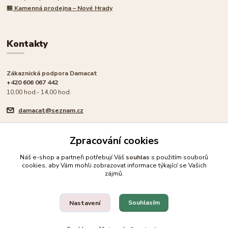
🏪
Kamenná prodejna – Nové Hrady
Kontakty
Zákaznická podpora Damacat
+420 606 067 442
10,00 hod.- 14,00 hod.
damacat@seznam.cz
Zpracování cookies
Náš e-shop a partneři potřebují Váš
souhlas
s použitím souborů
cookies, aby Vám mohli zobrazovat informace týkající se Vašich
🐾 Rodinný e-shop pro milovníky koček
zájmů.
Upravit sběr cookies.
Souhlasím
Nastavení
© 2026 Damacat.cz | Všechna práva vyhrazena | Pro milovníky koček 🐾