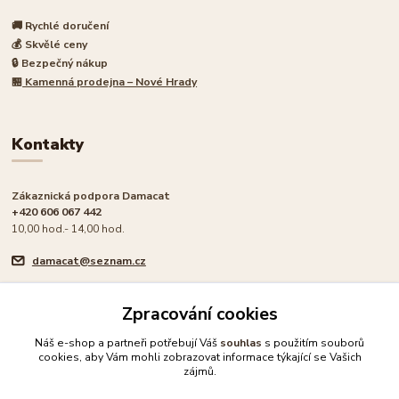
🚚 Rychlé doručení
💰 Skvělé ceny
🔒 Bezpečný nákup
🏪
Kamenná prodejna – Nové Hrady
Kontakty
Zákaznická podpora Damacat
+420 606 067 442
10,00 hod.- 14,00 hod.
damacat@seznam.cz
Zpracování cookies
Náš e-shop a partneři potřebují Váš
souhlas
s použitím souborů
cookies, aby Vám mohli zobrazovat informace týkající se Vašich
🐾 Rodinný e-shop pro milovníky koček
zájmů.