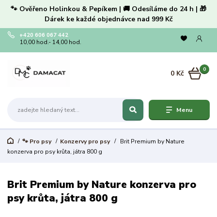
🐾 Ověřeno Holinkou & Pepíkem | 🚚 Odesíláme do 24 h | 🎁
Dárek ke každé objednávce nad 999 Kč
+420 606 067 442
10,00 hod.- 14,00 hod.
0
0 Kč
Menu
🐾 Pro psy
Konzervy pro psy
Brit Premium by Nature
konzerva pro psy krůta, játra 800 g
Brit Premium by Nature konzerva pro
psy krůta, játra 800 g