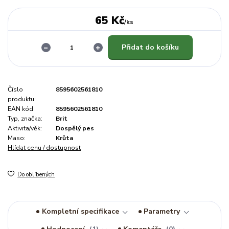
65 Kč
/
ks
Přidat do košíku
Číslo
8595602561810
produktu:
EAN kód:
8595602561810
Typ, značka:
Brit
Aktivita/věk:
Dospělý pes
Maso:
Krůta
Hlídat cenu / dostupnost
Do oblíbených
Kompletní specifikace
Parametry