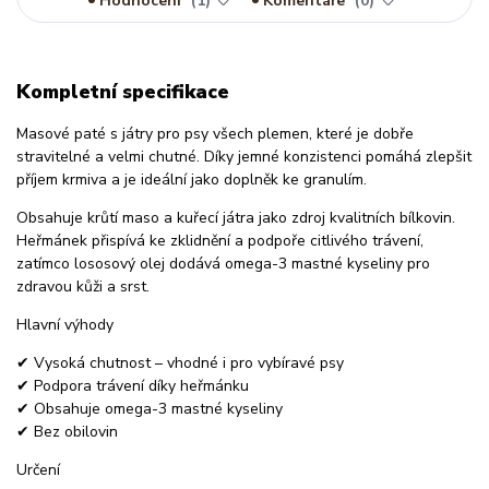
Hodnocení
1
Komentáře
0
Kompletní specifikace
Masové paté s játry pro psy všech plemen, které je dobře
stravitelné a velmi chutné. Díky jemné konzistenci pomáhá zlepšit
příjem krmiva a je ideální jako doplněk ke granulím.
Obsahuje krůtí maso a kuřecí játra jako zdroj kvalitních bílkovin.
Heřmánek přispívá ke zklidnění a podpoře citlivého trávení,
zatímco lososový olej dodává omega-3 mastné kyseliny pro
zdravou kůži a srst.
Hlavní výhody
✔ Vysoká chutnost – vhodné i pro vybíravé psy
✔ Podpora trávení díky heřmánku
✔ Obsahuje omega-3 mastné kyseliny
✔ Bez obilovin
Určení