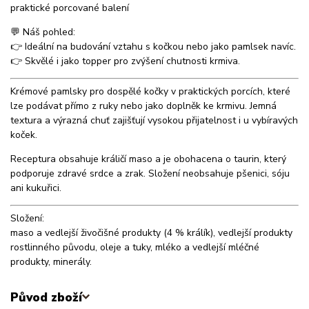
praktické porcované balení
💬 Náš pohled:
👉 Ideální na budování vztahu s kočkou nebo jako pamlsek navíc.
👉 Skvělé i jako topper pro zvýšení chutnosti krmiva.
Krémové pamlsky pro dospělé kočky v praktických porcích, které
lze podávat přímo z ruky nebo jako doplněk ke krmivu. Jemná
textura a výrazná chuť zajišťují vysokou přijatelnost i u vybíravých
koček.
Receptura obsahuje králičí maso a je obohacena o taurin, který
podporuje zdravé srdce a zrak. Složení neobsahuje pšenici, sóju
ani kukuřici.
Složení:
maso a vedlejší živočišné produkty (4 % králík), vedlejší produkty
rostlinného původu, oleje a tuky, mléko a vedlejší mléčné
produkty, minerály.
Původ zboží