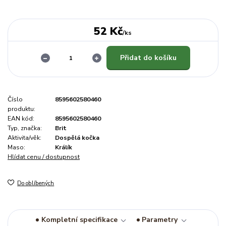
52 Kč
/
ks
Přidat do košíku
Číslo
8595602580460
produktu:
EAN kód:
8595602580460
Typ, značka:
Brit
Aktivita/věk:
Dospělá kočka
Maso:
Králík
Hlídat cenu / dostupnost
Do oblíbených
Kompletní specifikace
Parametry