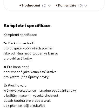
Hodnocení
0
Komentáře
0
Kompletní specifikace
Kompletní specifikace
🐾 Pro koho se hodí:
pro dospělé kočky všech plemen
jako odměna nebo topper ke krmivu
pro vybíravé kočky
❌ Pro koho není:
není vhodné jako kompletní krmivo
pro koťata (bez úpravy dávky)
👍 Proč ho vzít:
krémová konzistence – snadné podávání z ruky
s králičím masem – vysoká chutnost
obsah taurinu pro srdce a zrak
bez pšenice, sóji a kukuřice