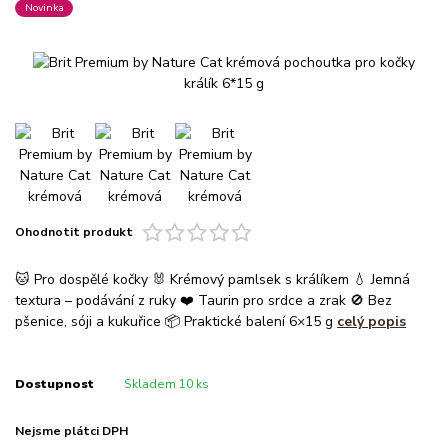
Novinka
Ohodnotit produkt
🐱 Pro dospělé kočky 🐰 Krémový pamlsek s králíkem 💧 Jemná
textura – podávání z ruky ❤️ Taurin pro srdce a zrak 🚫 Bez
pšenice, sóji a kukuřice 📦 Praktické balení 6×15 g
celý popis
Dostupnost
Skladem 10 ks
Nejsme plátci DPH