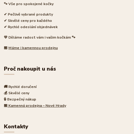
🐾 Vše pro spokojené kočky
✔ Pečlivě vybrané produkty
✔ Skvělé ceny pro každého
✔ Rychlé odeslání objednávek
💛 Děláme radost vám i vašim kočkám 🐾
🏪
Máme i kamennou prodejnu
Proč nakoupit u nás
🚚 Rychlé doručení
💰 Skvělé ceny
🔒 Bezpečný nákup
🏪
Kamenná prodejna – Nové Hrady
Kontakty