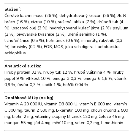
Složení:
Čerstvé kachní maso (26 %), dehydratovaný krocan (26 %), žlutý
hrách (16 %), cizrna (10 %), sušená jablka (7 %), drůbeží tuk (4
%), lososový olej (2 %), hydrolyzovaná kuřecí játra (2 %), psyllium
(2 %), pivovarské kvasnice (2 %), lněné semínko (1 %),
lichořeřišnice (0,5 %), heřmánek (0,5 %), minerály, rakytník (0,3
%), brusinky (0,2 %), FOS, MOS, juka schidigera, Lactobacillus
acidophilus.
Analytické složky:
Hrubý protein 32 %, hrubý tuk 12 %, hrubá vláknina 4 %, hrubý
popel 9 %, vlhkost 10 %, omega-3 0,3 %, omega-6 1,6 %, vápník
0,9 %, fosfor 0,7 %, sodík 1 %, hořčík 0,04 %.
Doplňkové látky (na kg):
Vitamín A 20 000 IU, vitamín D3 800 IU, vitamín E 600 mg, vitamín
C 300 mg, taurin 2 500 mg, L-karnitin 100 mg, cholin chlorid 2 500
mg, biotin 2 mg, vitamíny skupiny B, zinek 120 mg, železo 45 mg,
mangan 55 mg, jód 4 mg, měď 10 mg, selen 0,2 mg, L-methionin.