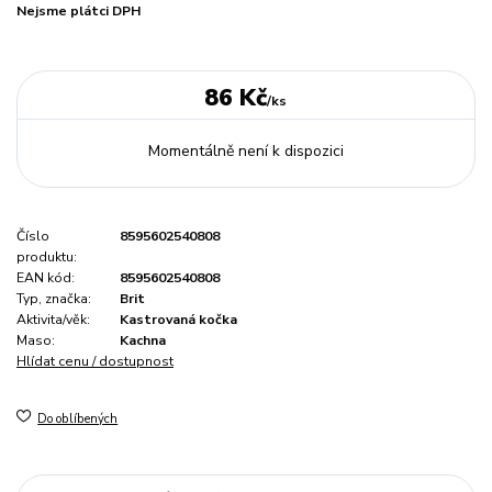
Nejsme plátci DPH
86 Kč
/
ks
Momentálně není k dispozici
Číslo
8595602540808
produktu:
EAN kód:
8595602540808
Typ, značka:
Brit
Aktivita/věk:
Kastrovaná kočka
Maso:
Kachna
Hlídat cenu / dostupnost
Do oblíbených