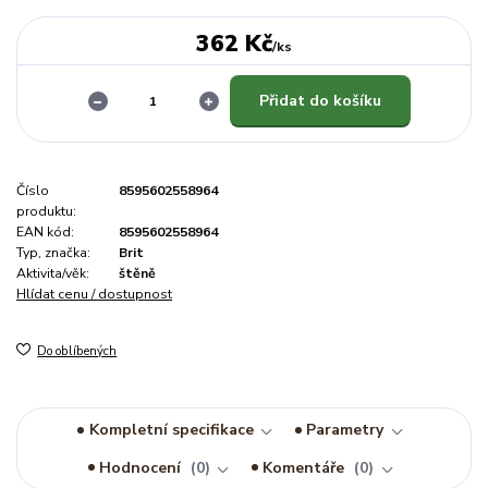
362 Kč
/
ks
Přidat do košíku
Číslo
8595602558964
produktu:
EAN kód:
8595602558964
Typ, značka:
Brit
Aktivita/věk:
štěně
Hlídat cenu / dostupnost
Do oblíbených
Kompletní specifikace
Parametry
Hodnocení
0
Komentáře
0