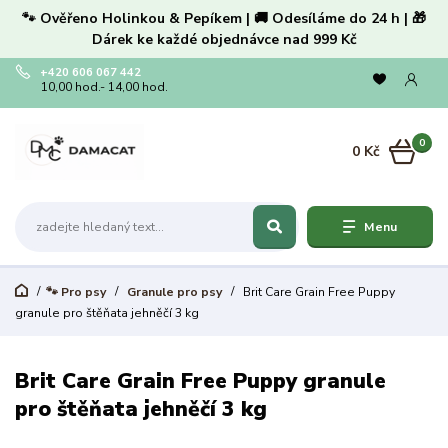
🐾 Ověřeno Holinkou & Pepíkem | 🚚 Odesíláme do 24 h | 🎁
Dárek ke každé objednávce nad 999 Kč
+420 606 067 442
10,00 hod.- 14,00 hod.
0
0 Kč
Menu
🐾 Pro psy
Granule pro psy
Brit Care Grain Free Puppy
granule pro štěňata jehněčí 3 kg
Brit Care Grain Free Puppy granule
pro štěňata jehněčí 3 kg