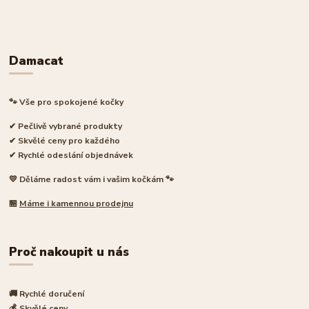
Damacat
🐾 Vše pro spokojené kočky
✔ Pečlivě vybrané produkty
✔ Skvělé ceny pro každého
✔ Rychlé odeslání objednávek
💛 Děláme radost vám i vašim kočkám 🐾
🏪
Máme i kamennou prodejnu
Proč nakoupit u nás
🚚 Rychlé doručení
💰 Skvělé ceny