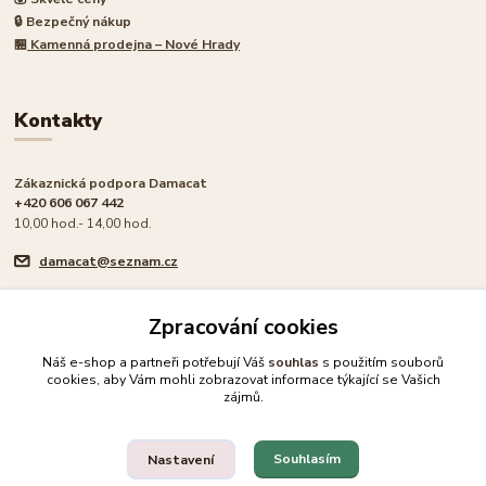
🔒 Bezpečný nákup
🏪
Kamenná prodejna – Nové Hrady
Kontakty
Zákaznická podpora Damacat
+420 606 067 442
10,00 hod.- 14,00 hod.
damacat@seznam.cz
Zpracování cookies
Náš e-shop a partneři potřebují Váš
souhlas
s použitím souborů
cookies, aby Vám mohli zobrazovat informace týkající se Vašich
🐾 Rodinný e-shop pro milovníky koček
zájmů.
Upravit sběr cookies.
Souhlasím
Nastavení