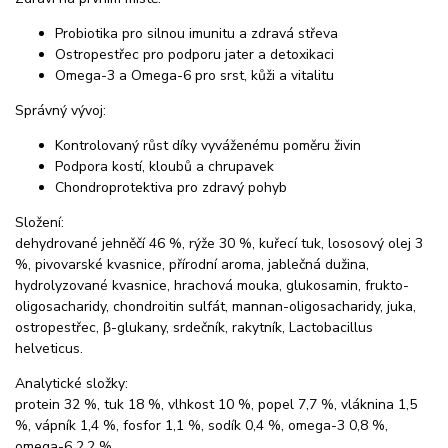
Probiotika pro silnou imunitu a zdravá střeva
Ostropestřec pro podporu jater a detoxikaci
Omega-3 a Omega-6 pro srst, kůži a vitalitu
Správný vývoj:
Kontrolovaný růst díky vyváženému poměru živin
Podpora kostí, kloubů a chrupavek
Chondroprotektiva pro zdravý pohyb
Složení:
dehydrované jehněčí 46 %, rýže 30 %, kuřecí tuk, lososový olej 3
%, pivovarské kvasnice, přírodní aroma, jablečná dužina,
hydrolyzované kvasnice, hrachová mouka, glukosamin, frukto-
oligosacharidy, chondroitin sulfát, mannan-oligosacharidy, juka,
ostropestřec, β-glukany, srdečník, rakytník, Lactobacillus
helveticus.
Analytické složky:
protein 32 %, tuk 18 %, vlhkost 10 %, popel 7,7 %, vláknina 1,5
%, vápník 1,4 %, fosfor 1,1 %, sodík 0,4 %, omega-3 0,8 %,
omega-6 2,2 %.