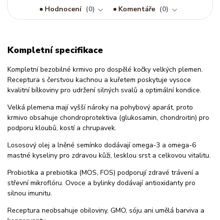
Hodnocení
0
Komentáře
0
Kompletní specifikace
Kompletní bezobilné krmivo pro dospělé kočky velkých plemen.
Receptura s čerstvou kachnou a kuřetem poskytuje vysoce
kvalitní bílkoviny pro udržení silných svalů a optimální kondice.
Velká plemena mají vyšší nároky na pohybový aparát, proto
krmivo obsahuje chondroprotektiva (glukosamin, chondroitin) pro
podporu kloubů, kostí a chrupavek.
Lososový olej a lněné semínko dodávají omega-3 a omega-6
mastné kyseliny pro zdravou kůži, lesklou srst a celkovou vitalitu.
Probiotika a prebiotika (MOS, FOS) podporují zdravé trávení a
střevní mikroflóru. Ovoce a bylinky dodávají antioxidanty pro
silnou imunitu.
Receptura neobsahuje obiloviny, GMO, sóju ani umělá barviva a