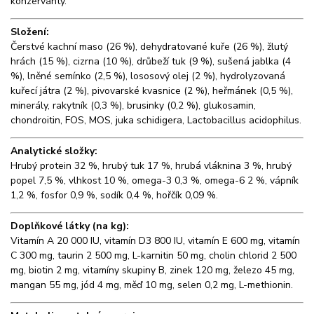
konzervanty.
Složení:
Čerstvé kachní maso (26 %), dehydratované kuře (26 %), žlutý
hrách (15 %), cizrna (10 %), drůbeží tuk (9 %), sušená jablka (4
%), lněné semínko (2,5 %), lososový olej (2 %), hydrolyzovaná
kuřecí játra (2 %), pivovarské kvasnice (2 %), heřmánek (0,5 %),
minerály, rakytník (0,3 %), brusinky (0,2 %), glukosamin,
chondroitin, FOS, MOS, juka schidigera, Lactobacillus acidophilus.
Analytické složky:
Hrubý protein 32 %, hrubý tuk 17 %, hrubá vláknina 3 %, hrubý
popel 7,5 %, vlhkost 10 %, omega-3 0,3 %, omega-6 2 %, vápník
1,2 %, fosfor 0,9 %, sodík 0,4 %, hořčík 0,09 %.
Doplňkové látky (na kg):
Vitamín A 20 000 IU, vitamín D3 800 IU, vitamín E 600 mg, vitamín
C 300 mg, taurin 2 500 mg, L-karnitin 50 mg, cholin chlorid 2 500
mg, biotin 2 mg, vitamíny skupiny B, zinek 120 mg, železo 45 mg,
mangan 55 mg, jód 4 mg, měď 10 mg, selen 0,2 mg, L-methionin.