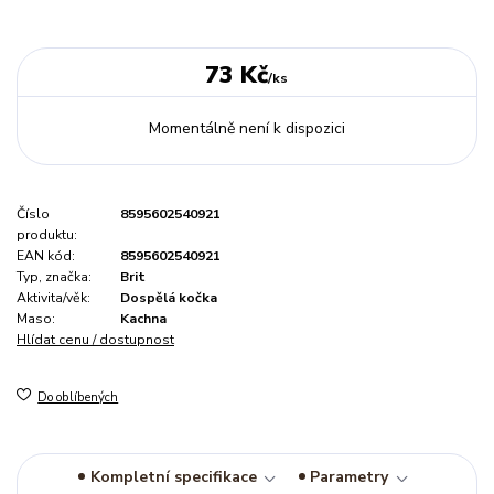
73 Kč
/
ks
Momentálně není k dispozici
Číslo
8595602540921
produktu:
EAN kód:
8595602540921
Typ, značka:
Brit
Aktivita/věk:
Dospělá kočka
Maso:
Kachna
Hlídat cenu / dostupnost
Do oblíbených
Kompletní specifikace
Parametry