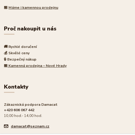
🏪
Máme i kamennou prodejnu
Proč nakoupit u nás
🚚 Rychlé doručení
💰 Skvělé ceny
🔒 Bezpečný nákup
🏪
Kamenná prodejna – Nové Hrady
Kontakty
Zákaznická podpora Damacat
+420 606 067 442
10,00 hod.- 14,00 hod.
damacat@seznam.cz