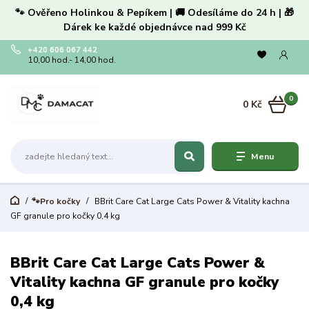
🐾 Ověřeno Holinkou & Pepíkem | 🚚 Odesíláme do 24 h | 🎁
Dárek ke každé objednávce nad 999 Kč
+420 606 067 442
10,00 hod.- 14,00 hod.
0
0 Kč
Menu
🐾Pro kočky
BBrit Care Cat Large Cats Power & Vitality kachna
GF granule pro kočky 0,4 kg
BBrit Care Cat Large Cats Power &
Vitality kachna GF granule pro kočky
0,4 kg