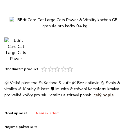
Ohodnotit produkt
🐱 Velká plemena 🦆 Kachna & kuře 🌿 Bez obilovin 💪 Svaly &
vitalita 🦴 Klouby & kosti 🛡️ Imunita & trávení Kompletní krmivo
pro velké kočky pro sílu, vitalitu a zdravý pohyb.
celý popis
Dostupnost
Není skladem
Nejsme plátci DPH